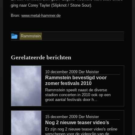
ging naar Corey Tayler (Slipknot / Stone Sour).
Bron:
www.metal-hammer.de
Dit
Rammstein
bericht
is
Gerelateerde berichten
geplaatst
in
10 december 2009
Der Meister
Rammstein bevestigd voor
zomer festivals 2010
Rammstein speelt naast de diverse
stadion concerten in 2010 ook op een
groot aantal festivals door h...
15 december 2009
Der Meister
Nog 2 nieuwe teaser video’s
Er zijn nog 2 nieuwe teaser video's online
verschenen voor de videoclip van de