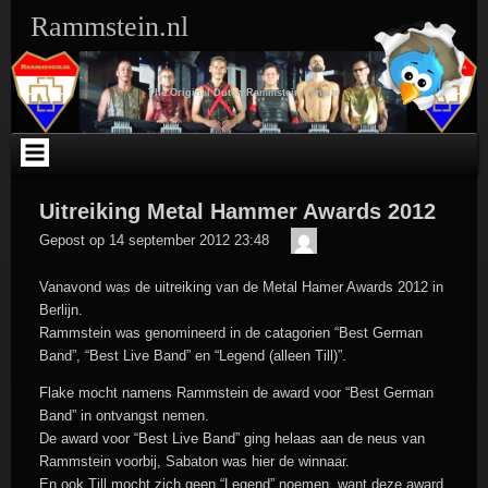
Ga
Rammstein.nl
naar
de
inhoud
The Original Dutch Rammstein Fansite
Uitreiking Metal Hammer Awards 2012
Der
Gepost op
14 september 2012 23:48
Meister
Vanavond was de uitreiking van de Metal Hamer Awards 2012 in
Berlijn.
Rammstein was genomineerd in de catagorien “Best German
Band”, “Best Live Band” en “Legend (alleen Till)”.
Flake mocht namens Rammstein de award voor “Best German
Band” in ontvangst nemen.
De award voor “Best Live Band” ging helaas aan de neus van
Rammstein voorbij, Sabaton was hier de winnaar.
En ook Till mocht zich geen “Legend” noemen, want deze award