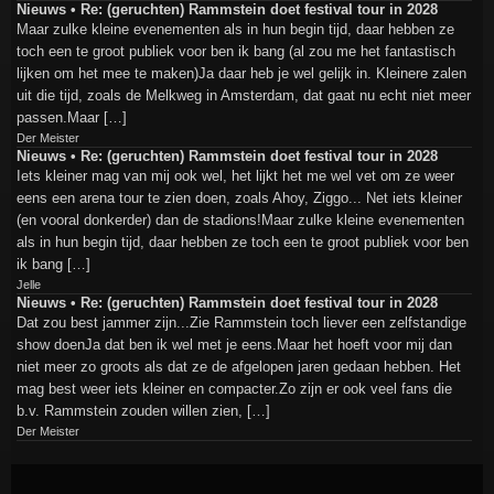
Nieuws • Re: (geruchten) Rammstein doet festival tour in 2028
Maar zulke kleine evenementen als in hun begin tijd, daar hebben ze
toch een te groot publiek voor ben ik bang (al zou me het fantastisch
lijken om het mee te maken)Ja daar heb je wel gelijk in. Kleinere zalen
uit die tijd, zoals de Melkweg in Amsterdam, dat gaat nu echt niet meer
passen.Maar […]
Der Meister
Nieuws • Re: (geruchten) Rammstein doet festival tour in 2028
Iets kleiner mag van mij ook wel, het lijkt het me wel vet om ze weer
eens een arena tour te zien doen, zoals Ahoy, Ziggo... Net iets kleiner
(en vooral donkerder) dan de stadions!Maar zulke kleine evenementen
als in hun begin tijd, daar hebben ze toch een te groot publiek voor ben
ik bang […]
Jelle
Nieuws • Re: (geruchten) Rammstein doet festival tour in 2028
Dat zou best jammer zijn...Zie Rammstein toch liever een zelfstandige
show doenJa dat ben ik wel met je eens.Maar het hoeft voor mij dan
niet meer zo groots als dat ze de afgelopen jaren gedaan hebben. Het
mag best weer iets kleiner en compacter.Zo zijn er ook veel fans die
b.v. Rammstein zouden willen zien, […]
Der Meister