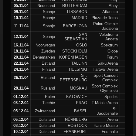
05.11.04
Nederland
ROTTERDAM
Ahoy
09.11.04
Spanje
LISSABON
Atlantico
10.11.04
Spanje
MADRID
Plaza de Toros
Palau Olimpic
11.11.04
Spanje
BARCELONA
Badalona
SAN
Velodroma
12.11.04
Spanje
SEBASTIAN
Anoeta
16.11.04
Noorwegen
OSLO
Spektrum
18.11.04
Zweden
STOCKHOLM
Globe
20.11.04
Denemarken
KOPENHAGEN
Forum
22.11.04
Estland
TALLINN
Saku Arena
24.11.04
Finland
HELSINKI
Hartwall Arena
ST.
Sport Concert
26.11.04
Rusland
PETERSBURG
Complex
Sport Complex
28.11.04
Rusland
MOSKAU
Olympiski
01.12.04
Polen
KATOWICE
Spodek
03.12.04
Tjechie
PRAG
T-Mobile Arena
St.
05.12.04
Zwitserland
BASEL
Jacobshalle
06.12.04
Duitsland
NÜRNBERG
Arena
08.12.04
Duitsland
ROSTOCK
Hanse Messe
10.12.04
Duitsland
FRANKFURT
Festhalle