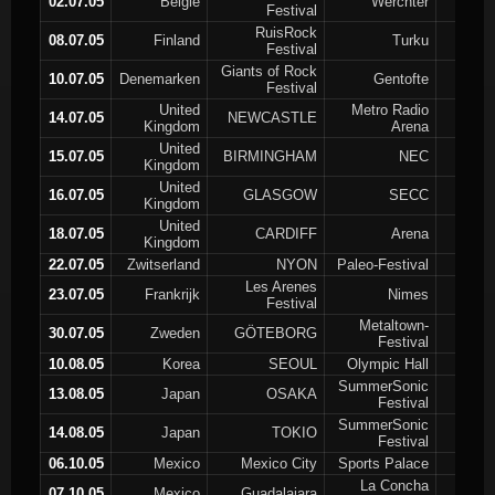
02.07.05
Belgie
Werchter
Festival
RuisRock
08.07.05
Finland
Turku
Festival
Giants of Rock
10.07.05
Denemarken
Gentofte
Festival
United
Metro Radio
14.07.05
NEWCASTLE
Kingdom
Arena
United
15.07.05
BIRMINGHAM
NEC
Kingdom
United
16.07.05
GLASGOW
SECC
Kingdom
United
18.07.05
CARDIFF
Arena
Kingdom
22.07.05
Zwitserland
NYON
Paleo-Festival
Les Arenes
23.07.05
Frankrijk
Nimes
Festival
Metaltown-
30.07.05
Zweden
GÖTEBORG
Festival
10.08.05
Korea
SEOUL
Olympic Hall
SummerSonic
13.08.05
Japan
OSAKA
Festival
SummerSonic
14.08.05
Japan
TOKIO
Festival
06.10.05
Mexico
Mexico City
Sports Palace
La Concha
07.10.05
Mexico
Guadalajara