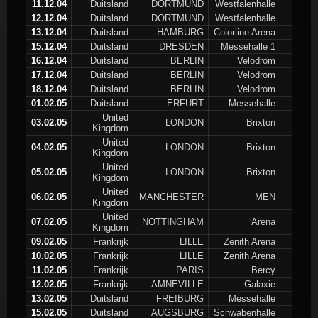
11.12.04
Duitsland
DORTMUND
Westfalenhalle
12.12.04
Duitsland
DORTMUND
Westfalenhalle
13.12.04
Duitsland
HAMBURG
Colorline Arena
15.12.04
Duitsland
DRESDEN
Messehalle 1
16.12.04
Duitsland
BERLIN
Velodrom
17.12.04
Duitsland
BERLIN
Velodrom
18.12.04
Duitsland
BERLIN
Velodrom
01.02.05
Duitsland
ERFURT
Messehalle
United
03.02.05
LONDON
Brixton
Kingdom
United
04.02.05
LONDON
Brixton
Kingdom
United
05.02.05
LONDON
Brixton
Kingdom
United
06.02.05
MANCHESTER
MEN
Kingdom
United
07.02.05
NOTTINGHAM
Arena
Kingdom
09.02.05
Frankrijk
LILLE
Zenith Arena
10.02.05
Frankrijk
LILLE
Zenith Arena
11.02.05
Frankrijk
PARIS
Bercy
12.02.05
Frankrijk
AMNEVILLE
Galaxie
13.02.05
Duitsland
FREIBURG
Messehalle
15.02.05
Duitsland
AUGSBURG
Schwabenhalle