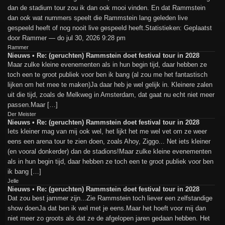
dan de stadium tour zou ik dan ook mooi vinden. En dat Rammstein
dan ook wat nummers speelt die Rammstein lang geleden live
gespeeld heeft of nog nooit live gespeeld heeft.Statistieken: Geplaatst
door Rammer — do jul 30, 2026 9:28 pm
Rammer
Nieuws • Re: (geruchten) Rammstein doet festival tour in 2028
Maar zulke kleine evenementen als in hun begin tijd, daar hebben ze
toch een te groot publiek voor ben ik bang (al zou me het fantastisch
lijken om het mee te maken)Ja daar heb je wel gelijk in. Kleinere zalen
uit die tijd, zoals de Melkweg in Amsterdam, dat gaat nu echt niet meer
passen.Maar […]
Der Meister
Nieuws • Re: (geruchten) Rammstein doet festival tour in 2028
Iets kleiner mag van mij ook wel, het lijkt het me wel vet om ze weer
eens een arena tour te zien doen, zoals Ahoy, Ziggo... Net iets kleiner
(en vooral donkerder) dan de stadions!Maar zulke kleine evenementen
als in hun begin tijd, daar hebben ze toch een te groot publiek voor ben
ik bang […]
Jelle
Nieuws • Re: (geruchten) Rammstein doet festival tour in 2028
Dat zou best jammer zijn...Zie Rammstein toch liever een zelfstandige
show doenJa dat ben ik wel met je eens.Maar het hoeft voor mij dan
niet meer zo groots als dat ze de afgelopen jaren gedaan hebben. Het