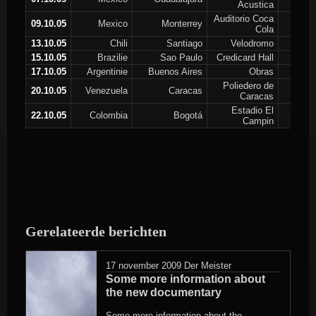
Acustica
Auditorio Coca
09.10.05
Mexico
Monterrey
Cola
13.10.05
Chili
Santiago
Velodromo
15.10.05
Brazilie
Sao Paulo
Credicard Hall
17.10.05
Argentinie
Buenos Aires
Obras
Poliedero de
20.10.05
Venezuela
Caracas
Caracas
Estadio El
22.10.05
Colombia
Bogotá
Campin
Gerelateerde berichten
17 november 2009
Der Meister
Some more information about
the new documentary
Some more information about the