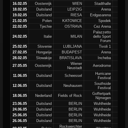
16.02.05
Oostenrijk
WIEN
Stadthalle
18.02.05
Duitsland
LEIPZIG
Arena
19.02.05
Duitsland
RIESA
Erdgasarena
21.02.05
Polen
KATOWICE
Spodek
22.02.05
Tjechie
OSTRAVA
Cez Arena
Palazzetto
24.02.05
Italie
MILAN
dello Sport
Forum
25.02.05
Slovenie
LUBLJANA
Tivoli 1
27.02.05
Hongarije
BUDAPEST
Arena
28.02.05
Slowakije
BRATISLAVA
Incheba
Wiener
27.05.05
Oostenrijk
Aerodrome
Neustadt
Hurricane
11.06.05
Duitsland
Scheessel
Festival
Southside
12.06.05
Duitsland
Neuhausen
Festival
Goffertpark
18.06.05
Nederland
Fields of Rock
Nijmegen
23.06.05
Duitsland
BERLIN
Wuhlheide
24.06.05
Duitsland
BERLIN
Wuhlheide
25.06.05
Duitsland
BERLIN
Wuhlheide
26.06.05
Duitsland
BERLIN
Wuhlheide
Rockwerchter