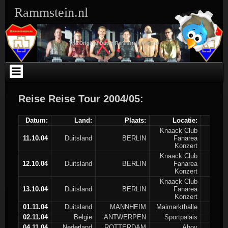
Ga
Rammstein.nl
naar
de
inhoud
The Original Dutch Rammstein Fansite
Reise Reise Tour 2004/05:
Datum:
Land:
Plaats:
Locatie:
Knaack Club
11.10.04
Duitsland
BERLIN
Fanarea
Konzert
Knaack Club
12.10.04
Duitsland
BERLIN
Fanarea
Konzert
Knaack Club
13.10.04
Duitsland
BERLIN
Fanarea
Konzert
01.11.04
Duitsland
MANNHEIM
Maimarkthalle
02.11.04
Belgie
ANTWERPEN
Sportpalais
04.11.04
Nederland
ROTTERDAM
Ahoy