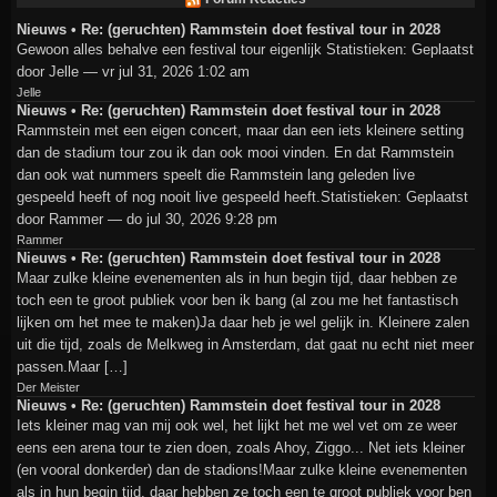
Nieuws • Re: (geruchten) Rammstein doet festival tour in 2028
Gewoon alles behalve een festival tour eigenlijk Statistieken: Geplaatst
door Jelle — vr jul 31, 2026 1:02 am
Jelle
Nieuws • Re: (geruchten) Rammstein doet festival tour in 2028
Rammstein met een eigen concert, maar dan een iets kleinere setting
dan de stadium tour zou ik dan ook mooi vinden. En dat Rammstein
dan ook wat nummers speelt die Rammstein lang geleden live
gespeeld heeft of nog nooit live gespeeld heeft.Statistieken: Geplaatst
door Rammer — do jul 30, 2026 9:28 pm
Rammer
Nieuws • Re: (geruchten) Rammstein doet festival tour in 2028
Maar zulke kleine evenementen als in hun begin tijd, daar hebben ze
toch een te groot publiek voor ben ik bang (al zou me het fantastisch
lijken om het mee te maken)Ja daar heb je wel gelijk in. Kleinere zalen
uit die tijd, zoals de Melkweg in Amsterdam, dat gaat nu echt niet meer
passen.Maar […]
Der Meister
Nieuws • Re: (geruchten) Rammstein doet festival tour in 2028
Iets kleiner mag van mij ook wel, het lijkt het me wel vet om ze weer
eens een arena tour te zien doen, zoals Ahoy, Ziggo... Net iets kleiner
(en vooral donkerder) dan de stadions!Maar zulke kleine evenementen
als in hun begin tijd, daar hebben ze toch een te groot publiek voor ben