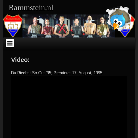
Ga
Rammstein.nl
naar
de
inhoud
The Original Dutch Rammstein Fansite
Video:
Du Riechst So Gut ’95; Premiere: 17. August, 1995