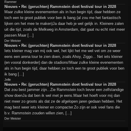
Rammer
Nieuws • Re: (geruchten) Rammstein doet festival tour in 2028
Maar zulke kleine evenementen als in hun begin tijd, daar hebben ze
toch een te groot publiek voor ben ik bang (al zou me het fantastisch
lijken om het mee te maken)Ja daar heb je wel gelijk in. Kleinere zalen
uit die tijd, zoals de Melkweg in Amsterdam, dat gaat nu echt niet meer
passen.Maar […]
Der Meister
Nieuws • Re: (geruchten) Rammstein doet festival tour in 2028
Iets kleiner mag van mij ook wel, het lijkt het me wel vet om ze weer
eens een arena tour te zien doen, zoals Ahoy, Ziggo... Net iets kleiner
(en vooral donkerder) dan de stadions!Maar zulke kleine evenementen
als in hun begin tijd, daar hebben ze toch een te groot publiek voor ben
ik bang […]
Jelle
Nieuws • Re: (geruchten) Rammstein doet festival tour in 2028
Dat zou best jammer zijn...Zie Rammstein toch liever een zelfstandige
show doenJa dat ben ik wel met je eens.Maar het hoeft voor mij dan
niet meer zo groots als dat ze de afgelopen jaren gedaan hebben. Het
mag best weer iets kleiner en compacter.Zo zijn er ook veel fans die
b.v. Rammstein zouden willen zien, […]
Der Meister