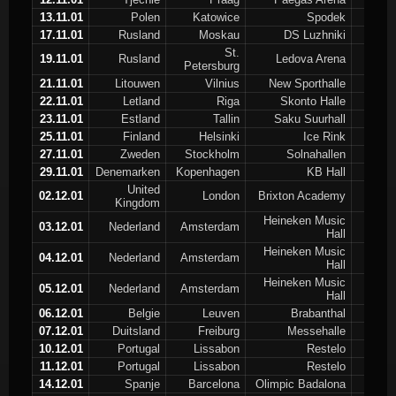
13.11.01
Polen
Katowice
Spodek
17.11.01
Rusland
Moskau
DS Luzhniki
St.
19.11.01
Rusland
Ledova Arena
Petersburg
21.11.01
Litouwen
Vilnius
New Sporthalle
22.11.01
Letland
Riga
Skonto Halle
23.11.01
Estland
Tallin
Saku Suurhall
25.11.01
Finland
Helsinki
Ice Rink
27.11.01
Zweden
Stockholm
Solnahallen
29.11.01
Denemarken
Kopenhagen
KB Hall
United
02.12.01
London
Brixton Academy
Kingdom
Heineken Music
03.12.01
Nederland
Amsterdam
Hall
Heineken Music
04.12.01
Nederland
Amsterdam
Hall
Heineken Music
05.12.01
Nederland
Amsterdam
Hall
06.12.01
Belgie
Leuven
Brabanthal
07.12.01
Duitsland
Freiburg
Messehalle
10.12.01
Portugal
Lissabon
Restelo
11.12.01
Portugal
Lissabon
Restelo
14.12.01
Spanje
Barcelona
Olimpic Badalona