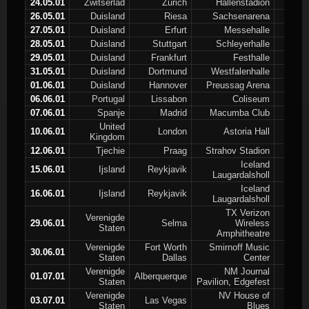
24.05.01
Zwitserlad
Zurich
Hallenstadion
26.05.01
Duisland
Riesa
Sachsenarena
27.05.01
Duisland
Erfurt
Messehalle
28.05.01
Duisland
Stuttgart
Schleyerhalle
29.05.01
Duisland
Frankfurt
Festhalle
31.05.01
Duisland
Dortmund
Westfalenhalle
01.06.01
Duisland
Hannover
Preussag Arena
06.06.01
Portugal
Lissabon
Coliseum
07.06.01
Spanje
Madrid
Macumba Club
United
10.06.01
London
Astoria Hall
Kingdom
12.06.01
Tjechie
Praag
Strahov Stadion
Iceland
15.06.01
Ijsland
Reykjavik
Laugardalsholl
Iceland
16.06.01
Ijsland
Reykjavik
Laugardalsholl
TX Verizon
Verenigde
29.06.01
Selma
Wireless
Staten
Amphitheatre
Verenigde
Fort Worth
Smirnoff Music
30.06.01
Staten
Dallas
Center
Verenigde
NM Journal
01.07.01
Alberquerque
Staten
Pavilion, Edgefest
Verenigde
NV House of
03.07.01
Las Vegas
Staten
Blues