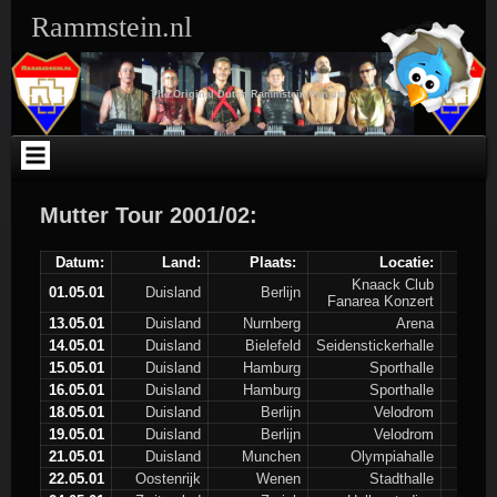
Ga
Rammstein.nl
naar
de
inhoud
The Original Dutch Rammstein Fansite
Mutter Tour 2001/02:
Datum:
Land:
Plaats:
Locatie:
Knaack Club
01.05.01
Duisland
Berlijn
Fanarea Konzert
13.05.01
Duisland
Nurnberg
Arena
14.05.01
Duisland
Bielefeld
Seidenstickerhalle
15.05.01
Duisland
Hamburg
Sporthalle
16.05.01
Duisland
Hamburg
Sporthalle
18.05.01
Duisland
Berlijn
Velodrom
19.05.01
Duisland
Berlijn
Velodrom
21.05.01
Duisland
Munchen
Olympiahalle
22.05.01
Oostenrijk
Wenen
Stadthalle