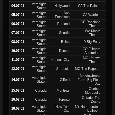
Verenigde
04.07.01
Hollywood
CA The Palace
Staten
Verenigde
San
05.07.01
CA Warfield
Staten
Fransisco
Verenigde
OR Roseland
06.07.01
Portland
Staten
Theatre
Verenigde
WA Moore
07.07.01
Seattle
Staten
Theatre
Verenigde
08.07.01
Boise
ID Big Easy
Staten
Verenigde
CO Fillmore
10.07.01
Denver
Staten
Auditorium
Verenigde
MO Uptown
11.07.01
Kansas City
Staten
Theatre
Verenigde
12.07.01
St. Louis
MO The Pageant
Staten
Meadowbrook
Verenigde
14.07.01
Gilford
Farm, Big Field
Staten
Day
Quebec
15.07.01
Canada
Montreal
Metropolis
Ontario, The
16.07.01
Canada
Toronto
Docks
Verenigde
New York
NY Hammerstein
18.07.01
Staten
City
Ballroom