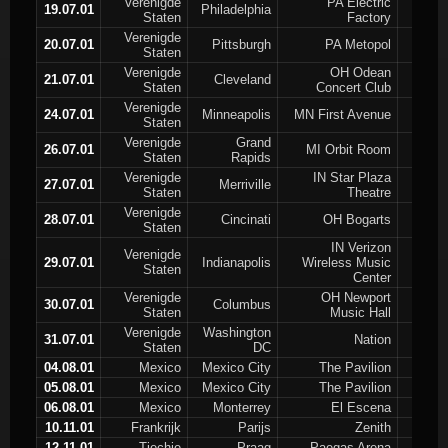
Verenigde
PA Electric
19.07.01
Philadelphia
Staten
Factory
Verenigde
20.07.01
Pittsburgh
PA Metopol
Staten
Verenigde
OH Odean
21.07.01
Cleveland
Staten
Concert Club
Verenigde
24.07.01
Minneapolis
MN First Avenue
Staten
Verenigde
Grand
26.07.01
MI Orbit Room
Staten
Rapids
Verenigde
IN Star Plaza
27.07.01
Merriville
Staten
Theatre
Verenigde
28.07.01
Cincinati
OH Bogarts
Staten
IN Verizon
Verenigde
29.07.01
Indianapolis
Wireless Music
Staten
Center
Verenigde
OH Newport
30.07.01
Columbus
Staten
Music Hall
Verenigde
Washington
31.07.01
Nation
Staten
DC
04.08.01
Mexico
Mexico City
The Pavilion
05.08.01
Mexico
Mexico City
The Pavilion
06.08.01
Mexico
Monterrey
El Escena
10.11.01
Frankrijk
Parijs
Zenith
12.11.01
Tjechie
Praag
Paegas Arena