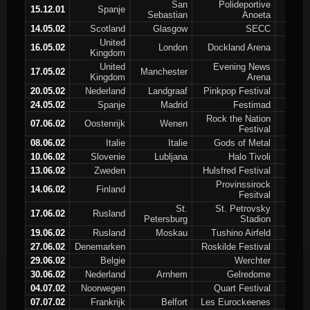
San
Polideportive
15.12.01
Spanje
Sebastian
Anoeta
14.05.02
Scotland
Glasgow
SECC
United
16.05.02
London
Dockland Arena
Kingdom
United
Evening News
17.05.02
Manchester
Kingdom
Arena
20.05.02
Nederland
Landgraaf
Pinkpop Festival
24.05.02
Spanje
Madrid
Festimad
Rock the Nation
07.06.02
Oostenrijk
Wenen
Festival
08.06.02
Italie
Italie
Gods of Metal
10.06.02
Slovenie
Lubljana
Halo Tivoli
13.06.02
Zweden
Hulsfred Festival
Provinssirock
14.06.02
Finland
Fesitval
St.
St. Petrovsky
17.06.02
Rusland
Petersburg
Stadion
19.06.02
Rusland
Moskau
Tushino Airfeld
27.06.02
Denemarken
Roskilde Festival
29.06.02
Belgie
Werchter
30.06.02
Nederland
Arnhem
Gelredome
04.07.02
Noorwegen
Quart Festival
07.07.02
Frankrijk
Belfort
Les Eurockeenes