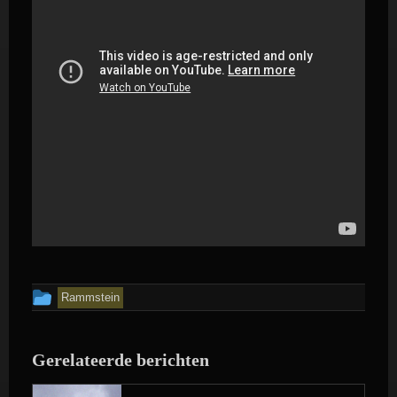
Dit
Rammstein
bericht
is
Gerelateerde berichten
geplaatst
in