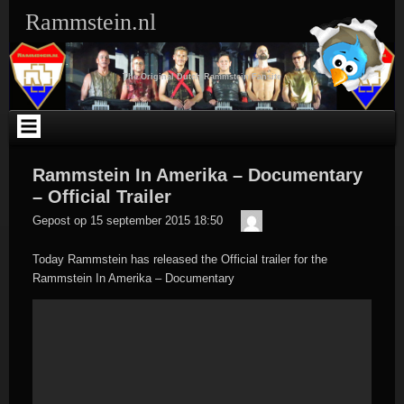
Ga
Rammstein.nl
naar
de
inhoud
The Original Dutch Rammstein Fansite
Rammstein In Amerika – Documentary
– Official Trailer
Der
Gepost op
15 september 2015 18:50
Meister
Today Rammstein has released the Official trailer for the
Rammstein In Amerika – Documentary