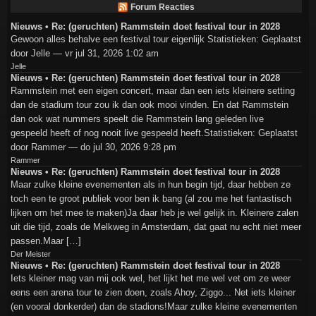
Forum Reacties
Nieuws • Re: (geruchten) Rammstein doet festival tour in 2028
Gewoon alles behalve een festival tour eigenlijk Statistieken: Geplaatst
door Jelle — vr jul 31, 2026 1:02 am
Jelle
Nieuws • Re: (geruchten) Rammstein doet festival tour in 2028
Rammstein met een eigen concert, maar dan een iets kleinere setting
dan de stadium tour zou ik dan ook mooi vinden. En dat Rammstein
dan ook wat nummers speelt die Rammstein lang geleden live
gespeeld heeft of nog nooit live gespeeld heeft.Statistieken: Geplaatst
door Rammer — do jul 30, 2026 9:28 pm
Rammer
Nieuws • Re: (geruchten) Rammstein doet festival tour in 2028
Maar zulke kleine evenementen als in hun begin tijd, daar hebben ze
toch een te groot publiek voor ben ik bang (al zou me het fantastisch
lijken om het mee te maken)Ja daar heb je wel gelijk in. Kleinere zalen
uit die tijd, zoals de Melkweg in Amsterdam, dat gaat nu echt niet meer
passen.Maar […]
Der Meister
Nieuws • Re: (geruchten) Rammstein doet festival tour in 2028
Iets kleiner mag van mij ook wel, het lijkt het me wel vet om ze weer
eens een arena tour te zien doen, zoals Ahoy, Ziggo... Net iets kleiner
(en vooral donkerder) dan de stadions!Maar zulke kleine evenementen