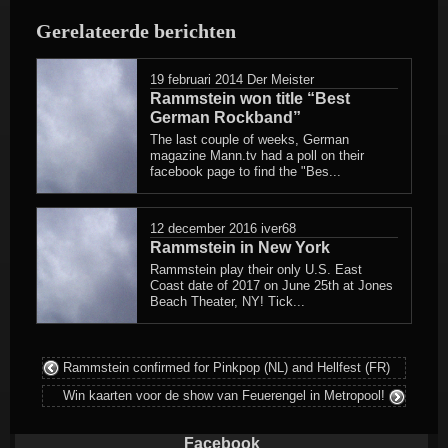
is
Gerelateerde berichten
geplaatst
in
19 februari 2014
Der Meister
Rammstein won title “Best
German Rockband”
The last couple of weeks, German
magazine Mann.tv had a poll on their
facebook page to find the "Bes...
12 december 2016
iver68
Rammstein in New York
Rammstein play their only U.S. East
Coast date of 2017 on June 25th at Jones
Beach Theater, NY! Tick...
Rammstein confirmed for Pinkpop (NL) and Hellfest (FR)
Win kaarten voor de show van Feuerengel in Metropool!
Facebook