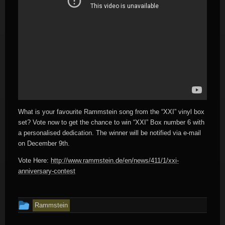
What is your favourite Rammstein song from the “XXI” vinyl box
set? Vote now to get the chance to win “XXI” Box number 6 with
a personalised dedication. The winner will be notified via e-mail
on December 9th.
Vote Here:
http://www.rammstein.de/en/news/411/1/xxi-
anniversary-contest
Dit
Rammstein
bericht