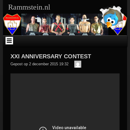
Ga
Rammstein.nl
naar
de
inhoud
The Original Dutch Rammstein Fansite
XXI ANNIVERSARY CONTEST
Der
Gepost op
2 december 2015 19:32
Meister