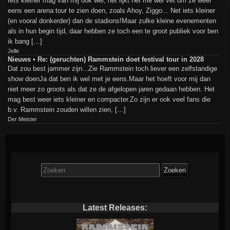
Iets kleiner mag van mij ook wel, het lijkt het me wel vet om ze weer
eens een arena tour te zien doen, zoals Ahoy, Ziggo... Net iets kleiner
(en vooral donkerder) dan de stadions!Maar zulke kleine evenementen
als in hun begin tijd, daar hebben ze toch een te groot publiek voor ben
ik bang […]
Jelle
Nieuws • Re: (geruchten) Rammstein doet festival tour in 2028
Dat zou best jammer zijn...Zie Rammstein toch liever een zelfstandige
show doenJa dat ben ik wel met je eens.Maar het hoeft voor mij dan
niet meer zo groots als dat ze de afgelopen jaren gedaan hebben. Het
mag best weer iets kleiner en compacter.Zo zijn er ook veel fans die
b.v. Rammstein zouden willen zien, […]
Der Meister
Zoek
naar:
Latest Releases: