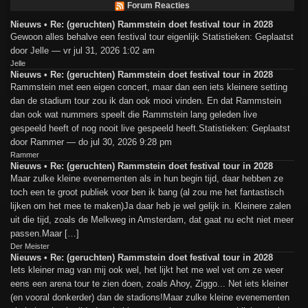
Forum Reacties
Nieuws • Re: (geruchten) Rammstein doet festival tour in 2028
Gewoon alles behalve een festival tour eigenlijk Statistieken: Geplaatst
door Jelle — vr jul 31, 2026 1:02 am
Jelle
Nieuws • Re: (geruchten) Rammstein doet festival tour in 2028
Rammstein met een eigen concert, maar dan een iets kleinere setting
dan de stadium tour zou ik dan ook mooi vinden. En dat Rammstein
dan ook wat nummers speelt die Rammstein lang geleden live
gespeeld heeft of nog nooit live gespeeld heeft.Statistieken: Geplaatst
door Rammer — do jul 30, 2026 9:28 pm
Rammer
Nieuws • Re: (geruchten) Rammstein doet festival tour in 2028
Maar zulke kleine evenementen als in hun begin tijd, daar hebben ze
toch een te groot publiek voor ben ik bang (al zou me het fantastisch
lijken om het mee te maken)Ja daar heb je wel gelijk in. Kleinere zalen
uit die tijd, zoals de Melkweg in Amsterdam, dat gaat nu echt niet meer
passen.Maar […]
Der Meister
Nieuws • Re: (geruchten) Rammstein doet festival tour in 2028
Iets kleiner mag van mij ook wel, het lijkt het me wel vet om ze weer
eens een arena tour te zien doen, zoals Ahoy, Ziggo... Net iets kleiner
(en vooral donkerder) dan de stadions!Maar zulke kleine evenementen