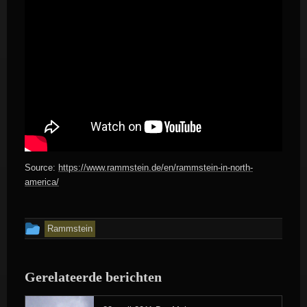
Source:
https://www.rammstein.de/en/rammstein-in-north-
america/
Dit
Rammstein
bericht
is
Gerelateerde berichten
geplaatst
in