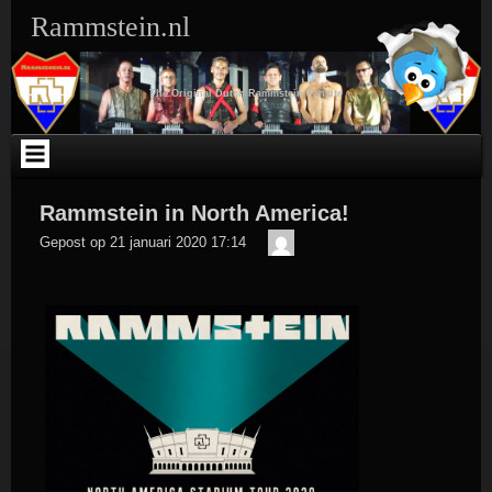
Ga
Rammstein.nl
naar
de
inhoud
The Original Dutch Rammstein Fansite
Rammstein in North America!
Der
Gepost op
21 januari 2020 17:14
Meister