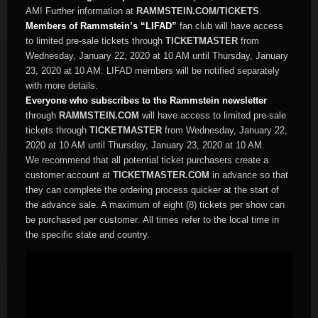
AM! Further information at
RAMMSTEIN.COM/TICKETS
.
Members of Rammstein’s “LIFAD”
fan club will have access
to limited pre-sale tickets through
TICKETMASTER
from
Wednesday, January 22, 2020 at 10 AM until Thursday, January
23, 2020 at 10 AM. LIFAD members will be notified separately
with more details.
Everyone who subscribes to the Rammstein newsletter
through
RAMMSTEIN.COM
will have access to limited pre-sale
tickets through
TICKETMASTER
from Wednesday, January 22,
2020 at 10 AM until Thursday, January 23, 2020 at 10 AM.
We recommend that all potential ticket purchasers create a
customer account at
TICKETMASTER.COM
in advance so that
they can complete the ordering process quicker at the start of
the advance sale. A maximum of eight (8) tickets per show can
be purchased per customer. All times refer to the local time in
the specific state and country.