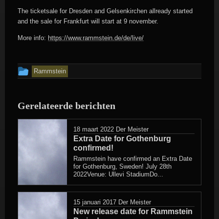
The ticketsale for Dresden and Gelsenkirchen allready started
and the sale for Frankfurt will start at 9 november.
More info:
https://www.rammstein.de/de/live/
Dit
Rammstein
bericht
is
Gerelateerde berichten
geplaatst
in
18 maart 2022
Der Meister
Extra Date for Gothenburg
confirmed!
Rammstein have confirmed an Extra Date
for Gothenburg, Sweden! July 28th
2022Venue: Ullevi StadiumDo...
15 januari 2017
Der Meister
New release date for Rammstein