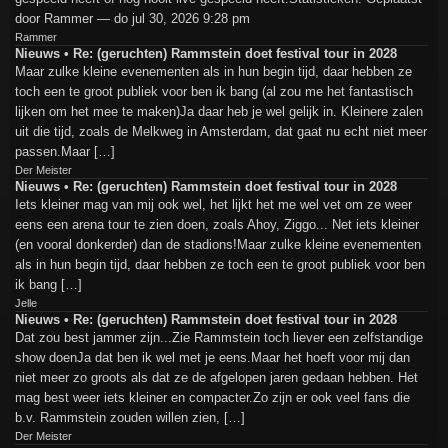
door Rammer — do jul 30, 2026 9:28 pm
Rammer
Nieuws • Re: (geruchten) Rammstein doet festival tour in 2028
Maar zulke kleine evenementen als in hun begin tijd, daar hebben ze
toch een te groot publiek voor ben ik bang (al zou me het fantastisch
lijken om het mee te maken)Ja daar heb je wel gelijk in. Kleinere zalen
uit die tijd, zoals de Melkweg in Amsterdam, dat gaat nu echt niet meer
passen.Maar […]
Der Meister
Nieuws • Re: (geruchten) Rammstein doet festival tour in 2028
Iets kleiner mag van mij ook wel, het lijkt het me wel vet om ze weer
eens een arena tour te zien doen, zoals Ahoy, Ziggo... Net iets kleiner
(en vooral donkerder) dan de stadions!Maar zulke kleine evenementen
als in hun begin tijd, daar hebben ze toch een te groot publiek voor ben
ik bang […]
Jelle
Nieuws • Re: (geruchten) Rammstein doet festival tour in 2028
Dat zou best jammer zijn...Zie Rammstein toch liever een zelfstandige
show doenJa dat ben ik wel met je eens.Maar het hoeft voor mij dan
niet meer zo groots als dat ze de afgelopen jaren gedaan hebben. Het
mag best weer iets kleiner en compacter.Zo zijn er ook veel fans die
b.v. Rammstein zouden willen zien, […]
Der Meister