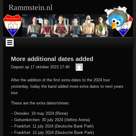
Ga
Rammstein.nl
naar
de
inhoud
The Original Dutch Rammstein Fansite
More additional dates added
Der
Gepost op
17 oktober 2023 17:40
Meister
After the addition of the first extra dates to the 2024 tour
yesterday, today the band added more extra dates to next years
tour.
These are the extra dates/shows:
– Dresden: 19 may 2024 (Rinne)
– Gelsenkirchen: 30 july 2024 (Veltins Arena)
– Frankfurt: 11 july 2024 (Deutsche Bank Park)
– Frankfurt: 12 july 2024 (Deutsche Bank Park)