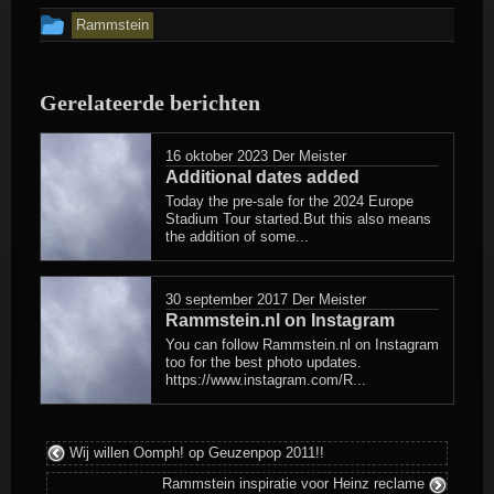
Dit
Rammstein
bericht
is
Gerelateerde berichten
geplaatst
in
16 oktober 2023
Der Meister
Additional dates added
Today the pre-sale for the 2024 Europe
Stadium Tour started.But this also means
the addition of some...
30 september 2017
Der Meister
Rammstein.nl on Instagram
You can follow Rammstein.nl on Instagram
too for the best photo updates.
https://www.instagram.com/R...
Wij willen Oomph! op Geuzenpop 2011!!
Rammstein inspiratie voor Heinz reclame