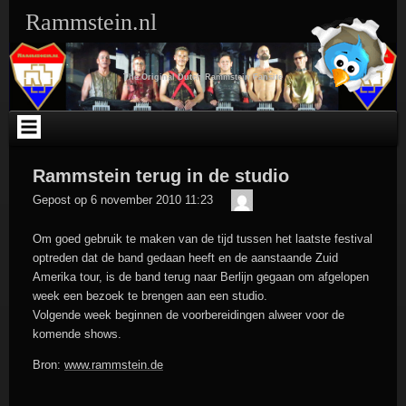
Ga
Rammstein.nl
naar
de
inhoud
The Original Dutch Rammstein Fansite
Rammstein terug in de studio
Der
Gepost op
6 november 2010 11:23
Meister
Om goed gebruik te maken van de tijd tussen het laatste festival
optreden dat de band gedaan heeft en de aanstaande Zuid
Amerika tour, is de band terug naar Berlijn gegaan om afgelopen
week een bezoek te brengen aan een studio.
Volgende week beginnen de voorbereidingen alweer voor de
komende shows.
Bron:
www.rammstein.de