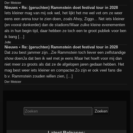
Der Meister
Nieuws • Re: (geruchten) Rammstein doet festival tour in 2028
Iets kleiner mag van mij ook wel, het lijkt het me wel vet om ze weer
eens een arena tour te zien doen, zoals Ahoy, Ziggo... Net iets kleiner
(en vooral donkerder) dan de stadions!Maar zulke kleine evenementen
als in hun begin tijd, daar hebben ze toch een te groot publiek voor ben
ik bang […]
Jelle
Nieuws • Re: (geruchten) Rammstein doet festival tour in 2028
Dat zou best jammer zijn...Zie Rammstein toch liever een zelfstandige
show doenJa dat ben ik wel met je eens.Maar het hoeft voor mij dan
niet meer zo groots als dat ze de afgelopen jaren gedaan hebben. Het
mag best weer iets kleiner en compacter.Zo zijn er ook veel fans die
b.v. Rammstein zouden willen zien, […]
Der Meister
Zoek
naar:
Latest Releases: