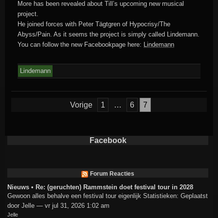
More has been revealed about Till’s upcoming new musical
project.
He joined forces with Peter Tägtgren of Hypocrisy/The
Abyss/Pain. As it seems the project is simply called Lindemann.
You can follow the new Facebookpage here:
Lindemann
Lindemann
Berichten
Vorige
1
…
6
7
paginering
Facebook
Forum Reacties
Nieuws • Re: (geruchten) Rammstein doet festival tour in 2028
Gewoon alles behalve een festival tour eigenlijk Statistieken: Geplaatst
door Jelle — vr jul 31, 2026 1:02 am
Jelle