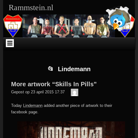
Ga
Skip
Skip
Skip
Skip
Skip
Skip
Skip
Rammstein.nl
naar
to
to
to
to
to
to
to
de
SEARCH-
TEXT-
TEXT-
ARCHIVES-
META-
WEBLIZAR_FACEBOOK_LIKEBOX-
RSS-
inhoud
3
5
4
3
3
2
3
The Original Dutch Rammstein Fansite
Lindemann
More artwork “Skills In Pills”
Der
Gepost op
23 april 2015 17:37
Meister
Today
Lindemann
added another piece of artwork to their
facebook page.