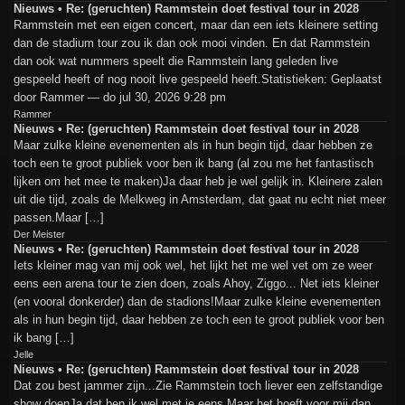
Nieuws • Re: (geruchten) Rammstein doet festival tour in 2028
Rammstein met een eigen concert, maar dan een iets kleinere setting
dan de stadium tour zou ik dan ook mooi vinden. En dat Rammstein
dan ook wat nummers speelt die Rammstein lang geleden live
gespeeld heeft of nog nooit live gespeeld heeft.Statistieken: Geplaatst
door Rammer — do jul 30, 2026 9:28 pm
Rammer
Nieuws • Re: (geruchten) Rammstein doet festival tour in 2028
Maar zulke kleine evenementen als in hun begin tijd, daar hebben ze
toch een te groot publiek voor ben ik bang (al zou me het fantastisch
lijken om het mee te maken)Ja daar heb je wel gelijk in. Kleinere zalen
uit die tijd, zoals de Melkweg in Amsterdam, dat gaat nu echt niet meer
passen.Maar […]
Der Meister
Nieuws • Re: (geruchten) Rammstein doet festival tour in 2028
Iets kleiner mag van mij ook wel, het lijkt het me wel vet om ze weer
eens een arena tour te zien doen, zoals Ahoy, Ziggo... Net iets kleiner
(en vooral donkerder) dan de stadions!Maar zulke kleine evenementen
als in hun begin tijd, daar hebben ze toch een te groot publiek voor ben
ik bang […]
Jelle
Nieuws • Re: (geruchten) Rammstein doet festival tour in 2028
Dat zou best jammer zijn...Zie Rammstein toch liever een zelfstandige
show doenJa dat ben ik wel met je eens.Maar het hoeft voor mij dan