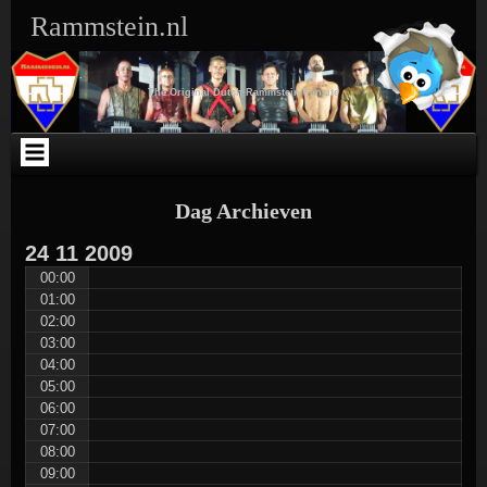
Ga
Skip
Skip
Skip
Skip
Skip
Skip
Skip
Rammstein.nl
naar
to
to
to
to
to
to
to
de
SEARCH-
TEXT-
TEXT-
ARCHIVES-
META-
WEBLIZAR_FACEBOOK_LIKEBOX-
RSS-
inhoud
3
5
4
3
3
2
3
The Original Dutch Rammstein Fansite
Dag Archieven
24
11
2009
00:00
01:00
02:00
03:00
04:00
05:00
06:00
07:00
08:00
09:00