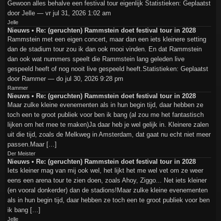
Gewoon alles behalve een festival tour eigenlijk Statistieken: Geplaatst
door Jelle — vr jul 31, 2026 1:02 am
Jelle
Nieuws • Re: (geruchten) Rammstein doet festival tour in 2028
Rammstein met een eigen concert, maar dan een iets kleinere setting
dan de stadium tour zou ik dan ook mooi vinden. En dat Rammstein
dan ook wat nummers speelt die Rammstein lang geleden live
gespeeld heeft of nog nooit live gespeeld heeft.Statistieken: Geplaatst
door Rammer — do jul 30, 2026 9:28 pm
Rammer
Nieuws • Re: (geruchten) Rammstein doet festival tour in 2028
Maar zulke kleine evenementen als in hun begin tijd, daar hebben ze
toch een te groot publiek voor ben ik bang (al zou me het fantastisch
lijken om het mee te maken)Ja daar heb je wel gelijk in. Kleinere zalen
uit die tijd, zoals de Melkweg in Amsterdam, dat gaat nu echt niet meer
passen.Maar […]
Der Meister
Nieuws • Re: (geruchten) Rammstein doet festival tour in 2028
Iets kleiner mag van mij ook wel, het lijkt het me wel vet om ze weer
eens een arena tour te zien doen, zoals Ahoy, Ziggo... Net iets kleiner
(en vooral donkerder) dan de stadions!Maar zulke kleine evenementen
als in hun begin tijd, daar hebben ze toch een te groot publiek voor ben
ik bang […]
Jelle