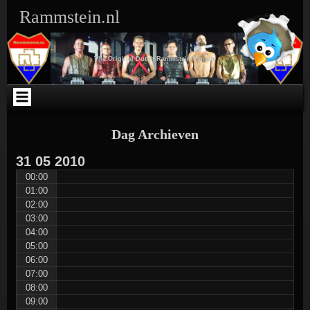
Ga
Skip
Skip
Skip
Skip
Skip
Skip
Skip
Rammstein.nl
naar
to
to
to
to
to
to
to
de
SEARCH-
TEXT-
TEXT-
ARCHIVES-
META-
WEBLIZAR_FACEBOOK_LIKEBOX-
RSS-
inhoud
3
5
4
3
3
2
3
The Original Dutch Rammstein Fansite
Dag Archieven
31
05
2010
00:00
01:00
02:00
03:00
04:00
05:00
06:00
07:00
08:00
09:00