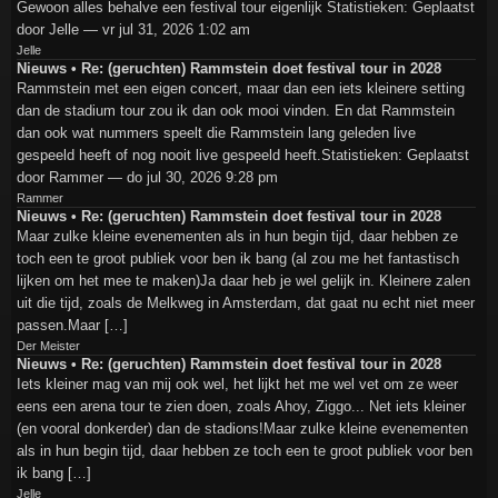
Gewoon alles behalve een festival tour eigenlijk Statistieken: Geplaatst
door Jelle — vr jul 31, 2026 1:02 am
Jelle
Nieuws • Re: (geruchten) Rammstein doet festival tour in 2028
Rammstein met een eigen concert, maar dan een iets kleinere setting
dan de stadium tour zou ik dan ook mooi vinden. En dat Rammstein
dan ook wat nummers speelt die Rammstein lang geleden live
gespeeld heeft of nog nooit live gespeeld heeft.Statistieken: Geplaatst
door Rammer — do jul 30, 2026 9:28 pm
Rammer
Nieuws • Re: (geruchten) Rammstein doet festival tour in 2028
Maar zulke kleine evenementen als in hun begin tijd, daar hebben ze
toch een te groot publiek voor ben ik bang (al zou me het fantastisch
lijken om het mee te maken)Ja daar heb je wel gelijk in. Kleinere zalen
uit die tijd, zoals de Melkweg in Amsterdam, dat gaat nu echt niet meer
passen.Maar […]
Der Meister
Nieuws • Re: (geruchten) Rammstein doet festival tour in 2028
Iets kleiner mag van mij ook wel, het lijkt het me wel vet om ze weer
eens een arena tour te zien doen, zoals Ahoy, Ziggo... Net iets kleiner
(en vooral donkerder) dan de stadions!Maar zulke kleine evenementen
als in hun begin tijd, daar hebben ze toch een te groot publiek voor ben
ik bang […]
Jelle