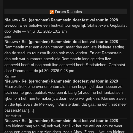
Forum Reacties
Nieuws • Re: (geruchten) Rammstein doet festival tour in 2028
Gewoon alles behalve een festival tour eigenlijk Statistieken: Geplaatst
door Jelle — vr jul 31, 2026 1:02 am
Jelle
Nieuws • Re: (geruchten) Rammstein doet festival tour in 2028
Rammstein met een eigen concert, maar dan een iets kleinere setting
dan de stadium tour zou ik dan ook mooi vinden. En dat Rammstein
dan ook wat nummers speelt die Rammstein lang geleden live
gespeeld heeft of nog nooit live gespeeld heeft.Statistieken: Geplaatst
door Rammer — do jul 30, 2026 9:28 pm
Rammer
Nieuws • Re: (geruchten) Rammstein doet festival tour in 2028
Maar zulke kleine evenementen als in hun begin tijd, daar hebben ze
toch een te groot publiek voor ben ik bang (al zou me het fantastisch
lijken om het mee te maken)Ja daar heb je wel gelijk in. Kleinere zalen
uit die tijd, zoals de Melkweg in Amsterdam, dat gaat nu echt niet meer
passen.Maar […]
Der Meister
Nieuws • Re: (geruchten) Rammstein doet festival tour in 2028
Iets kleiner mag van mij ook wel, het lijkt het me wel vet om ze weer
eens een arena tour te zien doen, zoals Ahoy, Ziggo... Net iets kleiner