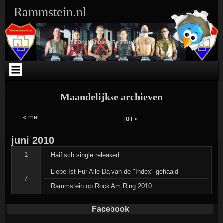
Ga
Skip
Skip
Skip
Skip
Skip
Skip
Skip
Rammstein.nl
naar
to
to
to
to
to
to
to
de
SEARCH-
TEXT-
TEXT-
ARCHIVES-
META-
WEBLIZAR_FACEBOOK_LIKEBOX-
RSS-
inhoud
3
5
4
3
3
2
3
The Original Dutch Rammstein Fansite
Maandelijkse archieven
« mei
juli »
juni
2010
1
Haifisch single released
Liebe Ist Fur Alle Da van de "Index" gehaald
7
Rammstein op Rock Am Ring 2010
Facebook