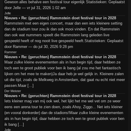
Gewoon alles behalve een festival tour eigenlijk Statistieken: Geplaatst
door Jelle — vr jul 31, 2026 1:02 am
Jelle
Nieuws • Re: (geruchten) Rammstein doet festival tour in 2028
Rammstein met een eigen concert, maar dan een iets kleinere setting
dan de stadium tour zou ik dan ook mooi vinden. En dat Rammstein
dan ook wat nummers speelt die Rammstein lang geleden live
gespeeld heeft of nog nooit live gespeeld heeft.Statistieken: Geplaatst
door Rammer — do jul 30, 2026 9:28 pm
Rammer
Nieuws • Re: (geruchten) Rammstein doet festival tour in 2028
Maar zulke kleine evenementen als in hun begin tijd, daar hebben ze
toch een te groot publiek voor ben ik bang (al zou me het fantastisch
lijken om het mee te maken)Ja daar heb je wel gelijk in. Kleinere zalen
uit die tijd, zoals de Melkweg in Amsterdam, dat gaat nu echt niet meer
passen.Maar […]
Der Meister
Nieuws • Re: (geruchten) Rammstein doet festival tour in 2028
Iets kleiner mag van mij ook wel, het lijkt het me wel vet om ze weer
eens een arena tour te zien doen, zoals Ahoy, Ziggo... Net iets kleiner
(en vooral donkerder) dan de stadions!Maar zulke kleine evenementen
als in hun begin tijd, daar hebben ze toch een te groot publiek voor ben
ik bang […]
Jelle