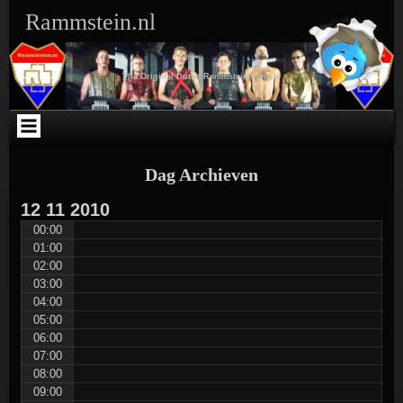
Ga
Skip
Skip
Skip
Skip
Skip
Skip
Skip
Rammstein.nl
naar
to
to
to
to
to
to
to
de
SEARCH-
TEXT-
TEXT-
ARCHIVES-
META-
WEBLIZAR_FACEBOOK_LIKEBOX-
RSS-
inhoud
3
5
4
3
3
2
3
The Original Dutch Rammstein Fansite
Dag Archieven
12
11
2010
00:00
01:00
02:00
03:00
04:00
05:00
06:00
07:00
08:00
09:00