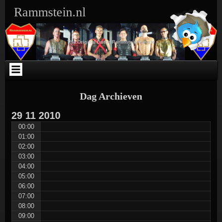
Ga
Skip
Skip
Skip
Skip
Skip
Skip
Skip
Rammstein.nl
naar
to
to
to
to
to
to
to
de
SEARCH-
TEXT-
TEXT-
ARCHIVES-
META-
WEBLIZAR_FACEBOOK_LIKEBOX-
RSS-
inhoud
3
5
4
3
3
2
3
The Original Dutch Rammstein Fansite
Dag Archieven
29
11
2010
00:00
01:00
02:00
03:00
04:00
05:00
06:00
07:00
08:00
09:00