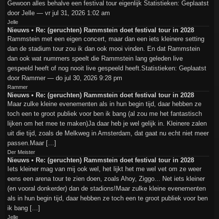
Gewoon alles behalve een festival tour eigenlijk Statistieken: Geplaatst
door Jelle — vr jul 31, 2026 1:02 am
Jelle
Nieuws • Re: (geruchten) Rammstein doet festival tour in 2028
Rammstein met een eigen concert, maar dan een iets kleinere setting
dan de stadium tour zou ik dan ook mooi vinden. En dat Rammstein
dan ook wat nummers speelt die Rammstein lang geleden live
gespeeld heeft of nog nooit live gespeeld heeft.Statistieken: Geplaatst
door Rammer — do jul 30, 2026 9:28 pm
Rammer
Nieuws • Re: (geruchten) Rammstein doet festival tour in 2028
Maar zulke kleine evenementen als in hun begin tijd, daar hebben ze
toch een te groot publiek voor ben ik bang (al zou me het fantastisch
lijken om het mee te maken)Ja daar heb je wel gelijk in. Kleinere zalen
uit die tijd, zoals de Melkweg in Amsterdam, dat gaat nu echt niet meer
passen.Maar […]
Der Meister
Nieuws • Re: (geruchten) Rammstein doet festival tour in 2028
Iets kleiner mag van mij ook wel, het lijkt het me wel vet om ze weer
eens een arena tour te zien doen, zoals Ahoy, Ziggo... Net iets kleiner
(en vooral donkerder) dan de stadions!Maar zulke kleine evenementen
als in hun begin tijd, daar hebben ze toch een te groot publiek voor ben
ik bang […]
Jelle