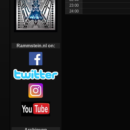
23:00
24:00
Rammstein.nl on:
Archieven