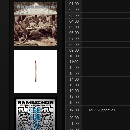
01:00
Stunts:
02:00
03:00
Pre-Rammstein
Die Firma
04:00
05:00
Rammstein in NL
Feeling B
06:00
07:00
Side-projects
First Arsch
Lindemann
08:00
09:00
10:00
Magdalene Kei
Emigrate
11:00
Combo
12:00
13:00
Orgasm Dea
14:00
Gimmick
15:00
16:00
The
17:00
18:00
Inchtabokatab
19:00
Tour Support 2011
20:00
21:00
22:00