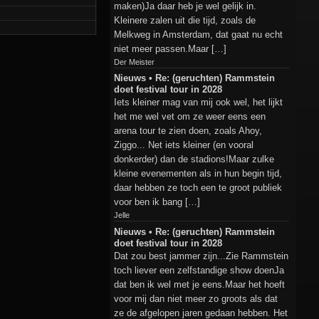
maken)Ja daar heb je wel gelijk in.
Kleinere zalen uit die tijd, zoals de
Melkweg in Amsterdam, dat gaat nu echt
niet meer passen.Maar […]
Der Meister
Nieuws • Re: (geruchten) Rammstein
doet festival tour in 2028
Iets kleiner mag van mij ook wel, het lijkt
het me wel vet om ze weer eens een
arena tour te zien doen, zoals Ahoy,
Ziggo... Net iets kleiner (en vooral
donkerder) dan de stadions!Maar zulke
kleine evenementen als in hun begin tijd,
daar hebben ze toch een te groot publiek
voor ben ik bang […]
Jelle
Nieuws • Re: (geruchten) Rammstein
doet festival tour in 2028
Dat zou best jammer zijn...Zie Rammstein
toch liever een zelfstandige show doenJa
dat ben ik wel met je eens.Maar het hoeft
voor mij dan niet meer zo groots als dat
ze de afgelopen jaren gedaan hebben. Het