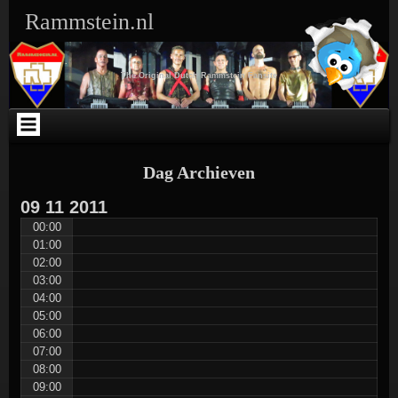
Ga
Skip
Skip
Skip
Skip
Skip
Skip
Skip
Rammstein.nl
naar
to
to
to
to
to
to
to
de
SEARCH-
TEXT-
TEXT-
ARCHIVES-
META-
WEBLIZAR_FACEBOOK_LIKEBOX-
RSS-
inhoud
3
5
4
3
3
2
3
The Original Dutch Rammstein Fansite
Dag Archieven
09
11
2011
00:00
01:00
02:00
03:00
04:00
05:00
06:00
07:00
08:00
09:00