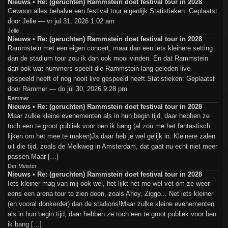
Nieuws • Re: (geruchten) Rammstein doet festival tour in 2028
Gewoon alles behalve een festival tour eigenlijk Statistieken: Geplaatst
door Jelle — vr jul 31, 2026 1:02 am
Jelle
Nieuws • Re: (geruchten) Rammstein doet festival tour in 2028
Rammstein met een eigen concert, maar dan een iets kleinere setting
dan de stadium tour zou ik dan ook mooi vinden. En dat Rammstein
dan ook wat nummers speelt die Rammstein lang geleden live
gespeeld heeft of nog nooit live gespeeld heeft.Statistieken: Geplaatst
door Rammer — do jul 30, 2026 9:28 pm
Rammer
Nieuws • Re: (geruchten) Rammstein doet festival tour in 2028
Maar zulke kleine evenementen als in hun begin tijd, daar hebben ze
toch een te groot publiek voor ben ik bang (al zou me het fantastisch
lijken om het mee te maken)Ja daar heb je wel gelijk in. Kleinere zalen
uit die tijd, zoals de Melkweg in Amsterdam, dat gaat nu echt niet meer
passen.Maar […]
Der Meister
Nieuws • Re: (geruchten) Rammstein doet festival tour in 2028
Iets kleiner mag van mij ook wel, het lijkt het me wel vet om ze weer
eens een arena tour te zien doen, zoals Ahoy, Ziggo... Net iets kleiner
(en vooral donkerder) dan de stadions!Maar zulke kleine evenementen
als in hun begin tijd, daar hebben ze toch een te groot publiek voor ben
ik bang […]