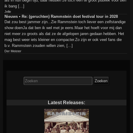
als in hun begin tijd, daar hebben ze toch een te groot publiek voor ben
ik bang […]
Jelle
Nieuws • Re: (geruchten) Rammstein doet festival tour in 2028
Dat zou best jammer zijn...Zie Rammstein toch liever een zelfstandige
show doenJa dat ben ik wel met je eens.Maar het hoeft voor mij dan
niet meer zo groots als dat ze de afgelopen jaren gedaan hebben. Het
mag best weer iets kleiner en compacter.Zo zijn er ook veel fans die
b.v. Rammstein zouden willen zien, […]
Der Meister
Zoek
naar:
Latest Releases: