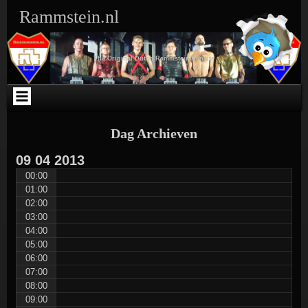
Ga
Skip
Skip
Skip
Skip
Skip
Skip
Skip
Rammstein.nl
naar
to
to
to
to
to
to
to
de
SEARCH-
TEXT-
TEXT-
ARCHIVES-
META-
WEBLIZAR_FACEBOOK_LIKEBOX-
RSS-
inhoud
3
5
4
3
3
2
3
The Original Dutch Rammstein Fansite
Dag Archieven
09
04
2013
00:00
01:00
02:00
03:00
04:00
05:00
06:00
07:00
08:00
09:00