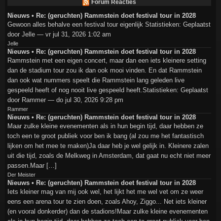
Forum Reacties
Nieuws • Re: (geruchten) Rammstein doet festival tour in 2028
Gewoon alles behalve een festival tour eigenlijk Statistieken: Geplaatst
door Jelle — vr jul 31, 2026 1:02 am
Jelle
Nieuws • Re: (geruchten) Rammstein doet festival tour in 2028
Rammstein met een eigen concert, maar dan een iets kleinere setting
dan de stadium tour zou ik dan ook mooi vinden. En dat Rammstein
dan ook wat nummers speelt die Rammstein lang geleden live
gespeeld heeft of nog nooit live gespeeld heeft.Statistieken: Geplaatst
door Rammer — do jul 30, 2026 9:28 pm
Rammer
Nieuws • Re: (geruchten) Rammstein doet festival tour in 2028
Maar zulke kleine evenementen als in hun begin tijd, daar hebben ze
toch een te groot publiek voor ben ik bang (al zou me het fantastisch
lijken om het mee te maken)Ja daar heb je wel gelijk in. Kleinere zalen
uit die tijd, zoals de Melkweg in Amsterdam, dat gaat nu echt niet meer
passen.Maar […]
Der Meister
Nieuws • Re: (geruchten) Rammstein doet festival tour in 2028
Iets kleiner mag van mij ook wel, het lijkt het me wel vet om ze weer
eens een arena tour te zien doen, zoals Ahoy, Ziggo... Net iets kleiner
(en vooral donkerder) dan de stadions!Maar zulke kleine evenementen