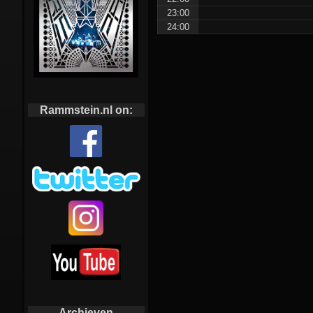
23:00
24:00
Rammstein.nl on:
Archieven