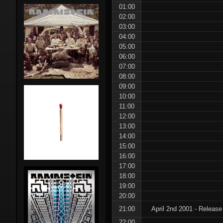
01:00
Stunts:
02:00
03:00
Pre-Rammstein
Die Firma
04:00
05:00
Rammstein in NL
Feeling B
06:00
07:00
Side-projects
First Arsch
Lindemann
08:00
09:00
10:00
Magdalene Kei
Emigrate
11:00
Combo
12:00
13:00
Orgasm Dea
14:00
Gimmick
15:00
16:00
The
17:00
18:00
Inchtabokatab
19:00
20:00
21:00
April 2nd 2001 - Release
22:00