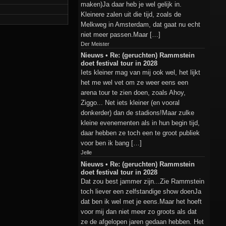
maken)Ja daar heb je wel gelijk in.
Kleinere zalen uit die tijd, zoals de
Melkweg in Amsterdam, dat gaat nu echt
niet meer passen.Maar […]
Der Meister
Nieuws • Re: (geruchten) Rammstein
doet festival tour in 2028
Iets kleiner mag van mij ook wel, het lijkt
het me wel vet om ze weer eens een
arena tour te zien doen, zoals Ahoy,
Ziggo... Net iets kleiner (en vooral
donkerder) dan de stadions!Maar zulke
kleine evenementen als in hun begin tijd,
daar hebben ze toch een te groot publiek
voor ben ik bang […]
Jelle
Nieuws • Re: (geruchten) Rammstein
doet festival tour in 2028
Dat zou best jammer zijn...Zie Rammstein
toch liever een zelfstandige show doenJa
dat ben ik wel met je eens.Maar het hoeft
voor mij dan niet meer zo groots als dat
ze de afgelopen jaren gedaan hebben. Het