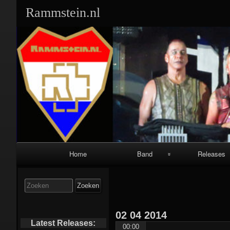
Rammstein.nl
Primair
Home
Band
Releases
navigatiemenu
Band Leden:
Singles:
Zoek
naar:
Geschiedenis:
Albums:
02
04
2014
Equipment:
Video’s/DVD’s
Latest Releases:
00:00