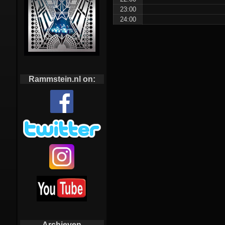
23:00
24:00
Rammstein.nl on:
Archieven