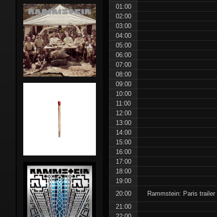
01:00
Stunts:
02:00
03:00
Pre-Rammstein
Die Firma
04:00
05:00
Rammstein in NL
Feeling B
06:00
07:00
Side-projects
First Arsch
Lindemann
08:00
09:00
10:00
Magdalene Kei
Emigrate
11:00
Combo
12:00
13:00
Orgasm Dea
14:00
Gimmick
15:00
16:00
The
17:00
18:00
Inchtabokatab
19:00
20:00
Rammstein: Paris trailer
21:00
22:00