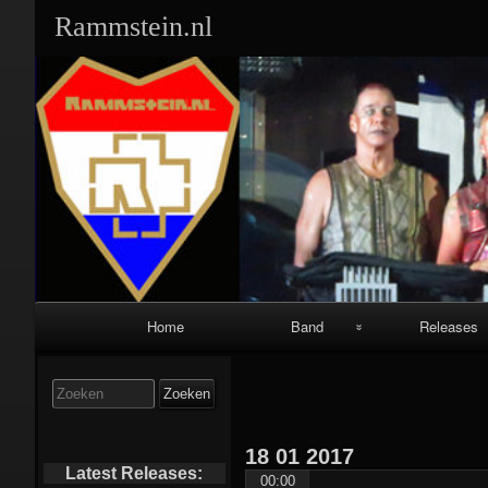
Rammstein.nl
Primair
Home
Band
Releases
navigatiemenu
Band Leden:
Singles:
Zoek
naar:
Geschiedenis:
Albums:
18
01
2017
Equipment:
Video’s/DVD’s
Latest Releases:
00:00