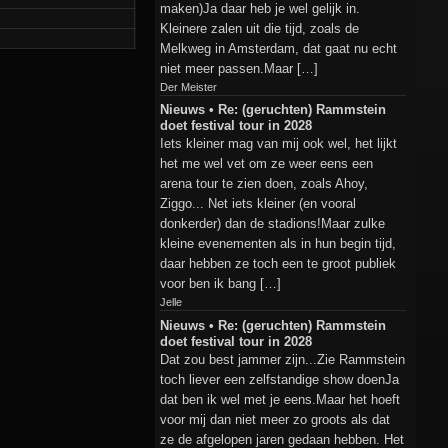
maken)Ja daar heb je wel gelijk in.
Kleinere zalen uit die tijd, zoals de
Melkweg in Amsterdam, dat gaat nu echt
niet meer passen.Maar […]
Der Meister
Nieuws • Re: (geruchten) Rammstein
doet festival tour in 2028
Iets kleiner mag van mij ook wel, het lijkt
het me wel vet om ze weer eens een
arena tour te zien doen, zoals Ahoy,
Ziggo... Net iets kleiner (en vooral
donkerder) dan de stadions!Maar zulke
kleine evenementen als in hun begin tijd,
daar hebben ze toch een te groot publiek
voor ben ik bang […]
Jelle
Nieuws • Re: (geruchten) Rammstein
doet festival tour in 2028
Dat zou best jammer zijn...Zie Rammstein
toch liever een zelfstandige show doenJa
dat ben ik wel met je eens.Maar het hoeft
voor mij dan niet meer zo groots als dat
ze de afgelopen jaren gedaan hebben. Het