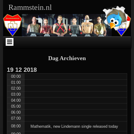
Ga
Skip
Skip
Skip
Skip
Skip
Skip
Skip
Rammstein.nl
naar
to
to
to
to
to
to
to
de
SEARCH-
TEXT-
TEXT-
ARCHIVES-
META-
WEBLIZAR_FACEBOOK_LIKEBOX-
RSS-
inhoud
3
5
4
3
3
2
3
The Original Dutch Rammstein Fansite
Dag Archieven
19
12
2018
00:00
01:00
02:00
03:00
04:00
05:00
06:00
07:00
08:00
Mathematik, new Lindemann single released today