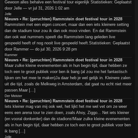
Gewoon alles behalve een festival tour eigenlijk Statistieken: Geplaatst
door Jelle — vr jul 31, 2026 1:02 am
Jelle
Nieuws • Re: (geruchten) Rammstein doet festival tour in 2028
Rammstein met een eigen concert, maar dan een iets kleinere setting
dan de stadium tour zou ik dan ook mooi vinden. En dat Rammstein
dan ook wat nummers speelt die Rammstein lang geleden live
gespeeld heeft of nog nooit live gespeeld heeft.Statistieken: Geplaatst
door Rammer — do jul 30, 2026 9:28 pm
Rammer
Nieuws • Re: (geruchten) Rammstein doet festival tour in 2028
Maar zulke kleine evenementen als in hun begin tijd, daar hebben ze
toch een te groot publiek voor ben ik bang (al zou me het fantastisch
lijken om het mee te maken)Ja daar heb je wel gelijk in. Kleinere zalen
uit die tijd, zoals de Melkweg in Amsterdam, dat gaat nu echt niet meer
passen.Maar […]
Der Meister
Nieuws • Re: (geruchten) Rammstein doet festival tour in 2028
Iets kleiner mag van mij ook wel, het lijkt het me wel vet om ze weer
eens een arena tour te zien doen, zoals Ahoy, Ziggo... Net iets kleiner
(en vooral donkerder) dan de stadions!Maar zulke kleine evenementen
als in hun begin tijd, daar hebben ze toch een te groot publiek voor ben
ik bang […]
Jelle