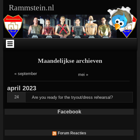
Ga
Skip
Skip
Skip
Skip
Skip
Skip
Skip
Rammstein.nl
naar
to
to
to
to
to
to
to
de
SEARCH-
TEXT-
TEXT-
ARCHIVES-
META-
WEBLIZAR_FACEBOOK_LIKEBOX-
RSS-
inhoud
3
5
4
3
3
2
3
The Original Dutch Rammstein Fansite
Maandelijkse archieven
« september
mei »
april
2023
24
Are you ready for the tryout/dress rehearsal?
Facebook
Forum Reacties