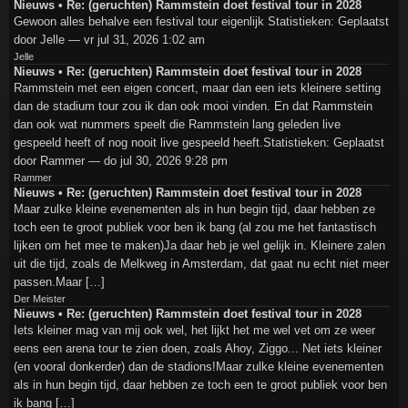
Nieuws • Re: (geruchten) Rammstein doet festival tour in 2028
Gewoon alles behalve een festival tour eigenlijk Statistieken: Geplaatst
door Jelle — vr jul 31, 2026 1:02 am
Jelle
Nieuws • Re: (geruchten) Rammstein doet festival tour in 2028
Rammstein met een eigen concert, maar dan een iets kleinere setting
dan de stadium tour zou ik dan ook mooi vinden. En dat Rammstein
dan ook wat nummers speelt die Rammstein lang geleden live
gespeeld heeft of nog nooit live gespeeld heeft.Statistieken: Geplaatst
door Rammer — do jul 30, 2026 9:28 pm
Rammer
Nieuws • Re: (geruchten) Rammstein doet festival tour in 2028
Maar zulke kleine evenementen als in hun begin tijd, daar hebben ze
toch een te groot publiek voor ben ik bang (al zou me het fantastisch
lijken om het mee te maken)Ja daar heb je wel gelijk in. Kleinere zalen
uit die tijd, zoals de Melkweg in Amsterdam, dat gaat nu echt niet meer
passen.Maar […]
Der Meister
Nieuws • Re: (geruchten) Rammstein doet festival tour in 2028
Iets kleiner mag van mij ook wel, het lijkt het me wel vet om ze weer
eens een arena tour te zien doen, zoals Ahoy, Ziggo... Net iets kleiner
(en vooral donkerder) dan de stadions!Maar zulke kleine evenementen
als in hun begin tijd, daar hebben ze toch een te groot publiek voor ben
ik bang […]