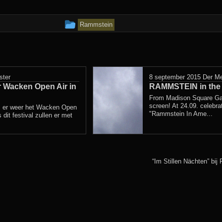
Dit
Rammstein
bericht
is
geplaatst
ster
8 september 2015
Der Me
 Wacken Open Air in
in
RAMMSTEIN in the
From Madison Square Gar
screen! At 24.09. celebr
s er weer het Wacken Open
"Rammstein In Ame...
s dit festival zullen er met
“Im Stillen Nächten” bij