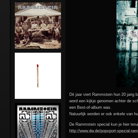
Stunts:
Pre-Rammstein
Die Firma
Rammstein in NL
Feeling B
Side-projects
First Arsch
Lindemann
Magdalene Kei
Emigrate
Combo
Orgasm Dea
Gimmick
Dit jaar viert Rammstein hun 20 jarig
word een kijkje genomen achter de sch
The
een Best-of-album was.
Inchtabokatab
Natuurlijk worden er ook enkele van hu
De Rammstein special kun je hier teru
http://www.dw.de/popxport-spezial-ra