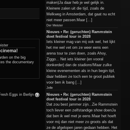
maken)Ja daar heb je wel gelijk in.
Kleinere zalen uit die tijd, zoals de
Melkweg in Amsterdam, dat gaat nu echt
niet meer passen.Maar […]
Der Meister
Nieuws • Re: (geruchten) Rammstein
doet festival tour in 2028
Iets kleiner mag van mij ook wel, het lijkt
ister
het me wel vet om ze weer eens een
 cinema!
arena tour te zien doen, zoals Ahoy,
den on the big
Ziggo... Net iets kleiner (en vooral
ates the documentary
donkerder) dan de stadions!Maar zulke
kleine evenementen als in hun begin tijd,
daar hebben ze toch een te groot publiek
voor ben ik bang […]
Jelle
Nieuws • Re: (geruchten) Rammstein
 Fresh Eggs in Berlijn
doet festival tour in 2028
Dat zou best jammer zijn...Zie Rammstein
toch liever een zelfstandige show doenJa
dat ben ik wel met je eens.Maar het hoeft
voor mij dan niet meer zo groots als dat
ze de afgelopen jaren gedaan hebben. Het