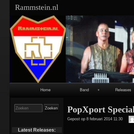
Rammstein.nl
Primair
Home
Band
Releases
navigatiemenu
Band Leden:
Singles:
Zoek
PopXport Specia
naar:
Geschiedenis:
Albums:
Gepost op
8 februari 2014 11:30
Equipment:
Video’s/DVD’s
Latest Releases: