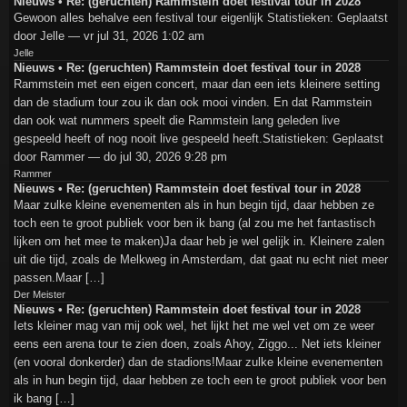
Nieuws • Re: (geruchten) Rammstein doet festival tour in 2028
Gewoon alles behalve een festival tour eigenlijk Statistieken: Geplaatst
door Jelle — vr jul 31, 2026 1:02 am
Jelle
Nieuws • Re: (geruchten) Rammstein doet festival tour in 2028
Rammstein met een eigen concert, maar dan een iets kleinere setting
dan de stadium tour zou ik dan ook mooi vinden. En dat Rammstein
dan ook wat nummers speelt die Rammstein lang geleden live
gespeeld heeft of nog nooit live gespeeld heeft.Statistieken: Geplaatst
door Rammer — do jul 30, 2026 9:28 pm
Rammer
Nieuws • Re: (geruchten) Rammstein doet festival tour in 2028
Maar zulke kleine evenementen als in hun begin tijd, daar hebben ze
toch een te groot publiek voor ben ik bang (al zou me het fantastisch
lijken om het mee te maken)Ja daar heb je wel gelijk in. Kleinere zalen
uit die tijd, zoals de Melkweg in Amsterdam, dat gaat nu echt niet meer
passen.Maar […]
Der Meister
Nieuws • Re: (geruchten) Rammstein doet festival tour in 2028
Iets kleiner mag van mij ook wel, het lijkt het me wel vet om ze weer
eens een arena tour te zien doen, zoals Ahoy, Ziggo... Net iets kleiner
(en vooral donkerder) dan de stadions!Maar zulke kleine evenementen
als in hun begin tijd, daar hebben ze toch een te groot publiek voor ben
ik bang […]