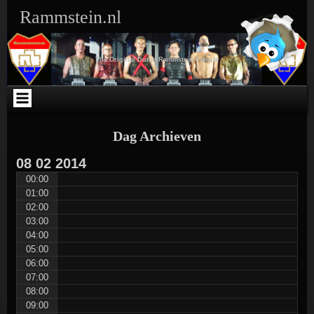
Ga
Skip
Skip
Skip
Skip
Skip
Skip
Skip
Rammstein.nl
naar
to
to
to
to
to
to
to
de
SEARCH-
TEXT-
TEXT-
ARCHIVES-
META-
WEBLIZAR_FACEBOOK_LIKEBOX-
RSS-
inhoud
3
5
4
3
3
2
3
The Original Dutch Rammstein Fansite
Dag Archieven
08
02
2014
00:00
01:00
02:00
03:00
04:00
05:00
06:00
07:00
08:00
09:00