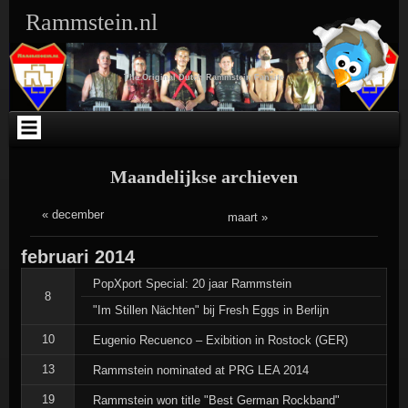
Ga
Skip
Skip
Skip
Skip
Skip
Skip
Skip
Rammstein.nl
naar
to
to
to
to
to
to
to
de
SEARCH-
TEXT-
TEXT-
ARCHIVES-
META-
WEBLIZAR_FACEBOOK_LIKEBOX-
RSS-
inhoud
3
5
4
3
3
2
3
The Original Dutch Rammstein Fansite
Maandelijkse archieven
« december
maart »
februari
2014
PopXport Special: 20 jaar Rammstein
8
"Im Stillen Nächten" bij Fresh Eggs in Berlijn
10
Eugenio Recuenco – Exibition in Rostock (GER)
13
Rammstein nominated at PRG LEA 2014
19
Rammstein won title "Best German Rockband"