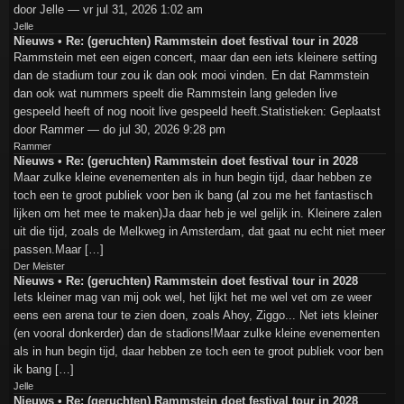
door Jelle — vr jul 31, 2026 1:02 am
Jelle
Nieuws • Re: (geruchten) Rammstein doet festival tour in 2028
Rammstein met een eigen concert, maar dan een iets kleinere setting
dan de stadium tour zou ik dan ook mooi vinden. En dat Rammstein
dan ook wat nummers speelt die Rammstein lang geleden live
gespeeld heeft of nog nooit live gespeeld heeft.Statistieken: Geplaatst
door Rammer — do jul 30, 2026 9:28 pm
Rammer
Nieuws • Re: (geruchten) Rammstein doet festival tour in 2028
Maar zulke kleine evenementen als in hun begin tijd, daar hebben ze
toch een te groot publiek voor ben ik bang (al zou me het fantastisch
lijken om het mee te maken)Ja daar heb je wel gelijk in. Kleinere zalen
uit die tijd, zoals de Melkweg in Amsterdam, dat gaat nu echt niet meer
passen.Maar […]
Der Meister
Nieuws • Re: (geruchten) Rammstein doet festival tour in 2028
Iets kleiner mag van mij ook wel, het lijkt het me wel vet om ze weer
eens een arena tour te zien doen, zoals Ahoy, Ziggo... Net iets kleiner
(en vooral donkerder) dan de stadions!Maar zulke kleine evenementen
als in hun begin tijd, daar hebben ze toch een te groot publiek voor ben
ik bang […]
Jelle
Nieuws • Re: (geruchten) Rammstein doet festival tour in 2028