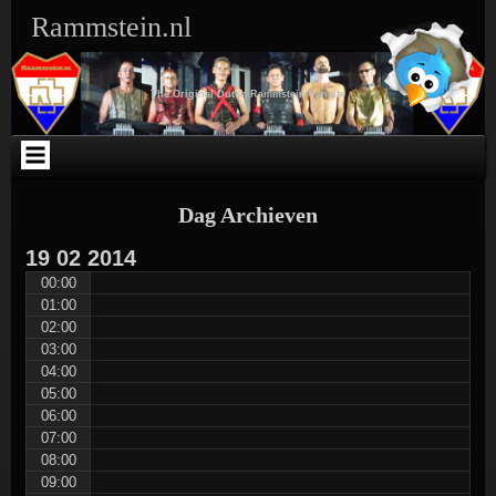
Ga
Skip
Skip
Skip
Skip
Skip
Skip
Skip
Rammstein.nl
naar
to
to
to
to
to
to
to
de
SEARCH-
TEXT-
TEXT-
ARCHIVES-
META-
WEBLIZAR_FACEBOOK_LIKEBOX-
RSS-
inhoud
3
5
4
3
3
2
3
The Original Dutch Rammstein Fansite
Dag Archieven
19
02
2014
00:00
01:00
02:00
03:00
04:00
05:00
06:00
07:00
08:00
09:00