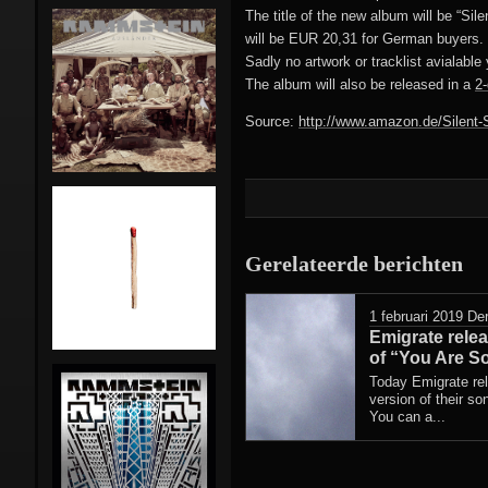
The title of the new album will be “Si
Stunts:
will be EUR 20,31 for German buyers.
Sadly no artwork or tracklist avialable 
Pre-Rammstein
Die Firma
The album will also be released in a
2-
Rammstein in NL
Feeling B
Source:
http://www.amazon.de/Silent
Side-projects
First Arsch
Lindemann
Magdalene Kei
Emigrate
Combo
Gerelateerde berichten
Orgasm Dea
Gimmick
1 februari 2019
Der
Emigrate rele
of “You Are So
The
Today Emigrate rel
Inchtabokatab
version of their so
You can a...