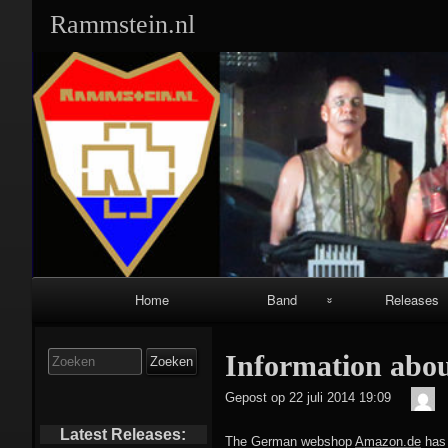
Rammstein.nl
Primair
Home
Band
Releases
navigatiemenu
Band Leden:
Singles:
Zoek
Information abo
naar:
Geschiedenis:
Albums:
De
Gepost op
22 juli 2014 19:09
Me
Equipment:
Video’s/DVD’s
Latest Releases:
The German webshop
Amazon.de
has 