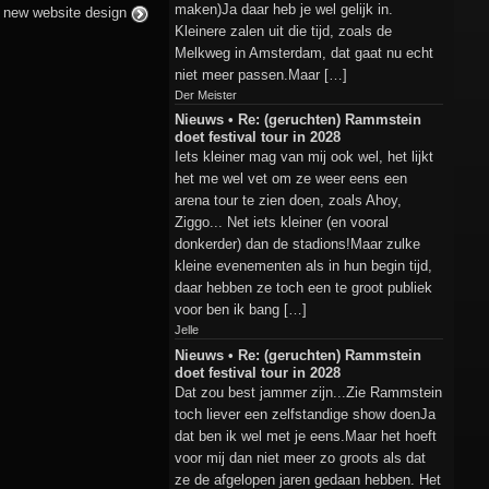
maken)Ja daar heb je wel gelijk in.
 new website design
Kleinere zalen uit die tijd, zoals de
Melkweg in Amsterdam, dat gaat nu echt
niet meer passen.Maar […]
Der Meister
Nieuws • Re: (geruchten) Rammstein
doet festival tour in 2028
Iets kleiner mag van mij ook wel, het lijkt
het me wel vet om ze weer eens een
arena tour te zien doen, zoals Ahoy,
Ziggo... Net iets kleiner (en vooral
donkerder) dan de stadions!Maar zulke
kleine evenementen als in hun begin tijd,
daar hebben ze toch een te groot publiek
voor ben ik bang […]
Jelle
Nieuws • Re: (geruchten) Rammstein
doet festival tour in 2028
Dat zou best jammer zijn...Zie Rammstein
toch liever een zelfstandige show doenJa
dat ben ik wel met je eens.Maar het hoeft
voor mij dan niet meer zo groots als dat
ze de afgelopen jaren gedaan hebben. Het