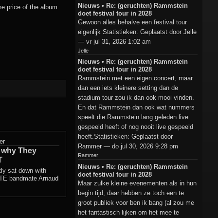
Nieuws • Re: (geruchten) Rammstein
he price of the album
doet festival tour in 2028
Gewoon alles behalve een festival tour
eigenlijk Statistieken: Geplaatst door Jelle
— vr jul 31, 2026 1:02 am
Jelle
Nieuws • Re: (geruchten) Rammstein
doet festival tour in 2028
Rammstein met een eigen concert, maar
dan een iets kleinere setting dan de
stadium tour zou ik dan ook mooi vinden.
En dat Rammstein dan ook wat nummers
speelt die Rammstein lang geleden live
gespeeld heeft of nog nooit live gespeeld
heeft.Statistieken: Geplaatst door
er
Rammer — do jul 30, 2026 9:28 pm
 why They
Rammer
T
Nieuws • Re: (geruchten) Rammstein
ly sat down with
doet festival tour in 2028
TE bandmate Arnaud
Maar zulke kleine evenementen als in hun
begin tijd, daar hebben ze toch een te
groot publiek voor ben ik bang (al zou me
het fantastisch lijken om het mee te