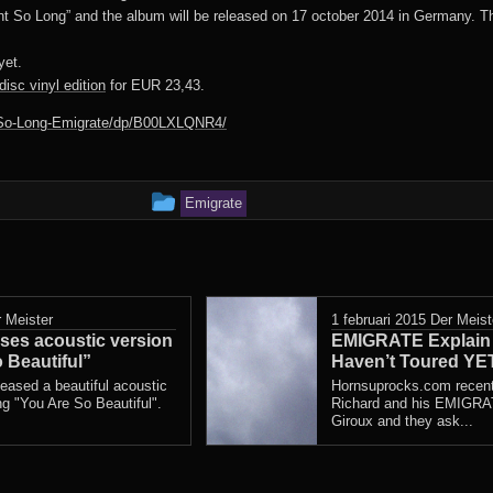
Reise Reise:
Reise Reise Tour
Sehnsucht Tour
2019:
lent So Long” and the album will be released on 17 october 2014 in Germany. T
Lichtspielhaus
2020 – 20xx
North America
1997/98:
2004/05:
Mutter:
Stadium Tour 2022
Festival Tour
yet.
Live Aus Berlin
Herzeleid Tour
Mutter Tour
2017:
disc vinyl edition
for EUR 23,43.
Sehnsucht:
Stadium Tour
2001/02:
1996:
Made In Germany
-So-Long-Emigrate/dp/B00LXLQNR4/
Festival Tour
2022:
1995-2011
Herzeleid:
POA Tour 2001:
Club Dates
2016:
Stadium Tour
1994/95:
Dit
Overige Tracks:
Paris
Emigrate
Made In Germany
2023:
bel
bericht
Tour 2011/13:
Videos 1995-2012
Betekenis /
Stadium Tour
is
Oorsprong:
2024:
th
Völkerball
geplaatst
 Meister
1 februari 2015
Der Meist
ases acoustic version
in
EMIGRATE Explain
 Beautiful”
Haven’t Toured YE
eased a beautiful acoustic
Hornsuprocks.com recent
les
ng "You Are So Beautiful".
Richard and his EMIGRA
Giroux and they ask...