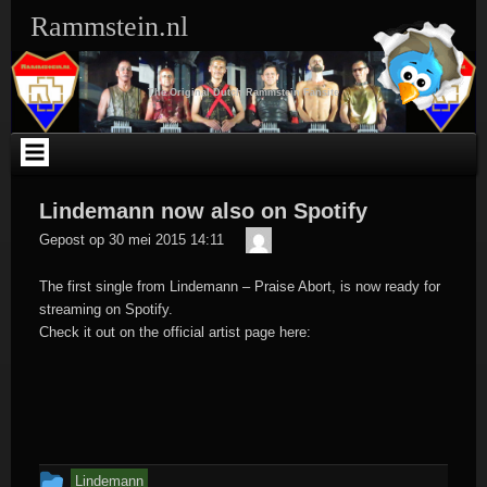
Ga
Rammstein.nl
naar
de
inhoud
The Original Dutch Rammstein Fansite
Lindemann now also on Spotify
Der
Gepost op
30 mei 2015 14:11
Meister
The first single from Lindemann – Praise Abort, is now ready for
streaming on Spotify.
Check it out on the official artist page here:
Dit
Lindemann