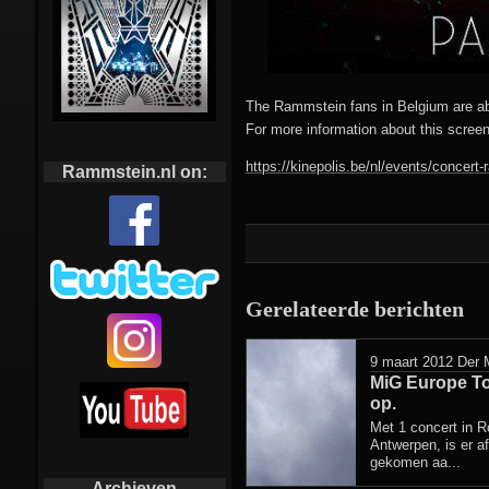
The Rammstein fans in Belgium are abl
For more information about this screen
https://kinepolis.be/nl/events/concert
Rammstein.nl on:
Gerelateerde berichten
9 maart 2012
Der 
MiG Europe Tou
op.
Met 1 concert in Ro
Antwerpen, is er a
gekomen aa...
Archieven