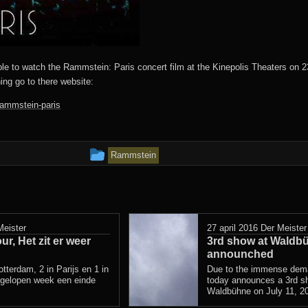
e to watch the Rammstein: Paris concert film at the Kinepolis Theaters on 
ing go to there website:
-rammstein-paris
Dit
Rammstein
bericht
is
geplaatst
Meister
27 april 2016
Der Meister
r, Het zit er weer
in
3rd show at Waldb
announched
tterdam, 2 in Parijs en 1 in
Due to the immense de
fgelopen week een einde
today announces a 3rd sh
Waldbühne on July 11, 20