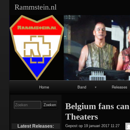
Rammstein.nl
Primair
Home
Band
Releases
navigatiemenu
Band Leden:
Singles:
Zoek
Belgium fans can
naar:
Geschiedenis:
Albums:
Theaters
Equipment:
Video’s/DVD’s
Latest Releases:
Gepost op
19 januari 2017 11:27