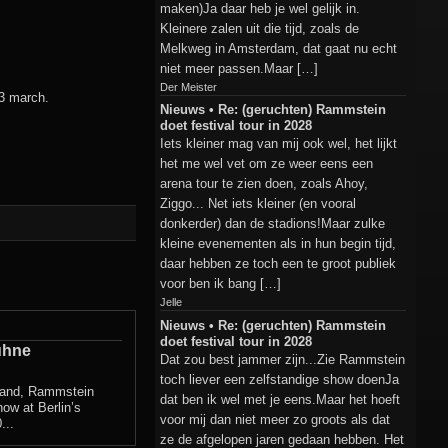
maken)Ja daar heb je wel gelijk in.
Kleinere zalen uit die tijd, zoals de
Melkweg in Amsterdam, dat gaat nu echt
niet meer passen.Maar […]
Der Meister
23 march.
Nieuws • Re: (geruchten) Rammstein
doet festival tour in 2028
Iets kleiner mag van mij ook wel, het lijkt
het me wel vet om ze weer eens een
arena tour te zien doen, zoals Ahoy,
Ziggo... Net iets kleiner (en vooral
donkerder) dan de stadions!Maar zulke
kleine evenementen als in hun begin tijd,
daar hebben ze toch een te groot publiek
voor ben ik bang […]
Jelle
Nieuws • Re: (geruchten) Rammstein
doet festival tour in 2028
ühne
Dat zou best jammer zijn...Zie Rammstein
toch liever een zelfstandige show doenJa
mand, Rammstein
dat ben ik wel met je eens.Maar het hoeft
ow at Berlin’s
voor mij dan niet meer zo groots als dat
...
ze de afgelopen jaren gedaan hebben. Het