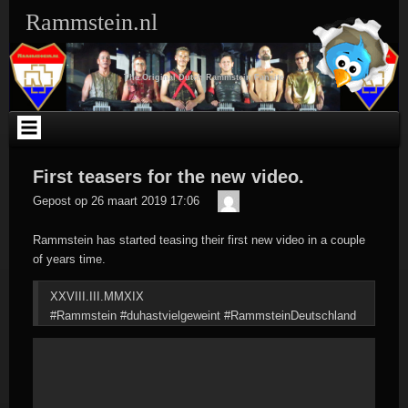
Ga
Rammstein.nl
naar
de
inhoud
The Original Dutch Rammstein Fansite
First teasers for the new video.
Der
Gepost op
26 maart 2019 17:06
Meister
Rammstein has started teasing their first new video in a couple
of years time.
XXVIII.III.MMXIX
#Rammstein #duhastvielgeweint #RammsteinDeutschland