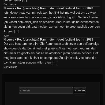
passen.Maar […]
Der Meister
Nieuws • Re: (geruchten) Rammstein doet festival tour in 2028
Iets kleiner mag van mij ook wel, het lijkt het me wel vet om ze weer
eens een arena tour te zien doen, zoals Ahoy, Ziggo... Net iets kleiner
(en vooral donkerder) dan de stadions!Maar zulke kleine evenementen
als in hun begin tijd, daar hebben ze toch een te groot publiek voor ben
ik bang […]
Jelle
Nieuws • Re: (geruchten) Rammstein doet festival tour in 2028
Dat zou best jammer zijn...Zie Rammstein toch liever een zelfstandige
show doenJa dat ben ik wel met je eens.Maar het hoeft voor mij dan
niet meer zo groots als dat ze de afgelopen jaren gedaan hebben. Het
mag best weer iets kleiner en compacter.Zo zijn er ook veel fans die
b.v. Rammstein zouden willen zien, […]
Der Meister
Zoek
naar: