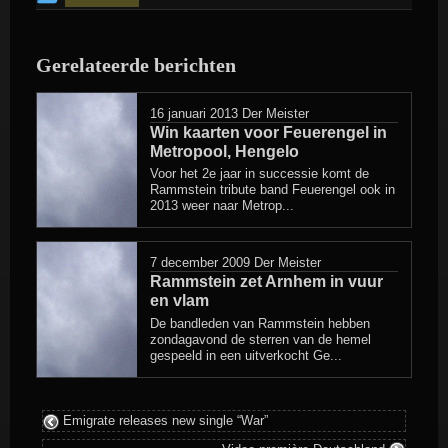
bericht
is
Gerelateerde berichten
geplaatst
in
16 januari 2013
Der Meister
Win kaarten voor Feuerengel in
Metropool, Hengelo
Voor het 2e jaar in successie komt de
Rammstein tribute band Feuerengel ook in
2013 weer naar Metrop...
7 december 2009
Der Meister
Rammstein zet Arnhem in vuur
en vlam
De bandleden van Rammstein hebben
zondagavond de sterren van de hemel
gespeeld in een uitverkocht Ge...
Emigrate releases new single “War”