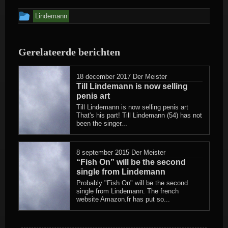
Dit
Lindemann
bericht
is
Gerelateerde berichten
geplaatst
in
18 december 2017
Der Meister
Till Lindemann is now selling
penis art
Till Lindemann is now selling penis art
That's his part! Till Lindemann (54) has not
been the singer...
8 september 2015
Der Meister
“Fish On” will be the second
single from Lindemann
Probably "Fish On" will be the second
single from Lindemann. The french
website Amazon.fr has put so...