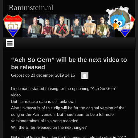
Ga
Rammstein.nl
naar
de
inhoud
The Original Dutch Rammstein Fansite
“Ach So Gern” will be the next video to
be released
Der
Gepost op
23 december 2019 14:15
Meister
Lindemann started teasing for the upcoming “Ach So Gern”
video.
But it’s release date is still unknown.
Also unknown is of this clip will be for the original version of the
song or the Pain version. But there seem to be a lot more
version/remixes of this song recorded.
Will the all be released on the next single?
Did you al know the video for this song was already shot in 2017