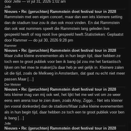
door Jelle — vr jul 31, 2026 1:02 am
Jelle
Nieuws • Re: (geruchten) Rammstein doet festival tour in 2028
Rammstein met een eigen concert, maar dan een iets kleinere setting
dan de stadium tour zou ik dan ook mooi vinden. En dat Rammstein
dan ook wat nummers speelt die Rammstein lang geleden live
gespeeld heeft of nog nooit live gespeeld heeft.Statistieken: Geplaatst
door Rammer — do jul 30, 2026 9:28 pm
Rammer
Nieuws • Re: (geruchten) Rammstein doet festival tour in 2028
Maar zulke kleine evenementen als in hun begin tijd, daar hebben ze
toch een te groot publiek voor ben ik bang (al zou me het fantastisch
lijken om het mee te maken)Ja daar heb je wel gelijk in. Kleinere zalen
uit die tijd, zoals de Melkweg in Amsterdam, dat gaat nu echt niet meer
passen.Maar […]
Der Meister
Nieuws • Re: (geruchten) Rammstein doet festival tour in 2028
Iets kleiner mag van mij ook wel, het lijkt het me wel vet om ze weer
eens een arena tour te zien doen, zoals Ahoy, Ziggo... Net iets kleiner
(en vooral donkerder) dan de stadions!Maar zulke kleine evenementen
als in hun begin tijd, daar hebben ze toch een te groot publiek voor ben
ik bang […]
Jelle
Nieuws • Re: (geruchten) Rammstein doet festival tour in 2028