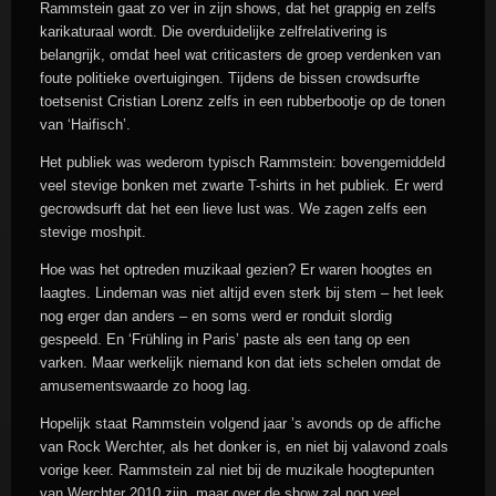
Rammstein gaat zo ver in zijn shows, dat het grappig en zelfs
karikaturaal wordt. Die overduidelijke zelfrelativering is
belangrijk, omdat heel wat criticasters de groep verdenken van
foute politieke overtuigingen. Tijdens de bissen crowdsurfte
toetsenist Cristian Lorenz zelfs in een rubberbootje op de tonen
van ‘Haifisch’.
Het publiek was wederom typisch Rammstein: bovengemiddeld
veel stevige bonken met zwarte T-shirts in het publiek. Er werd
gecrowdsurft dat het een lieve lust was. We zagen zelfs een
stevige moshpit.
Hoe was het optreden muzikaal gezien? Er waren hoogtes en
laagtes. Lindeman was niet altijd even sterk bij stem – het leek
nog erger dan anders – en soms werd er ronduit slordig
gespeeld. En ‘Frühling in Paris’ paste als een tang op een
varken. Maar werkelijk niemand kon dat iets schelen omdat de
amusementswaarde zo hoog lag.
Hopelijk staat Rammstein volgend jaar ’s avonds op de affiche
van Rock Werchter, als het donker is, en niet bij valavond zoals
vorige keer. Rammstein zal niet bij de muzikale hoogtepunten
van Werchter 2010 zijn, maar over de show zal nog veel