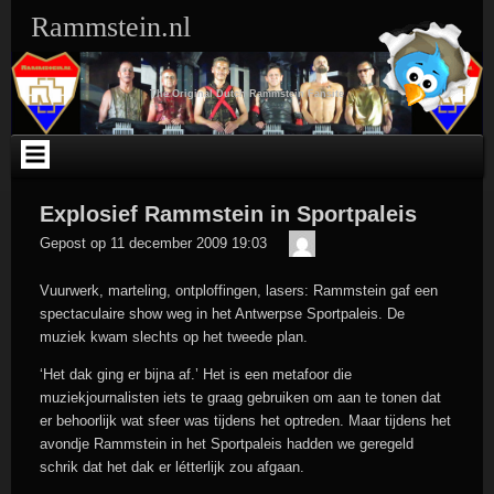
Ga
Rammstein.nl
naar
de
inhoud
The Original Dutch Rammstein Fansite
Explosief Rammstein in Sportpaleis
Der
Gepost op
11 december 2009 19:03
Meister
Vuurwerk, marteling, ontploffingen, lasers: Rammstein gaf een
spectaculaire show weg in het Antwerpse Sportpaleis. De
muziek kwam slechts op het tweede plan.
‘Het dak ging er bijna af.’ Het is een metafoor die
muziekjournalisten iets te graag gebruiken om aan te tonen dat
er behoorlijk wat sfeer was tijdens het optreden. Maar tijdens het
avondje Rammstein in het Sportpaleis hadden we geregeld
schrik dat het dak er létterlijk zou afgaan.