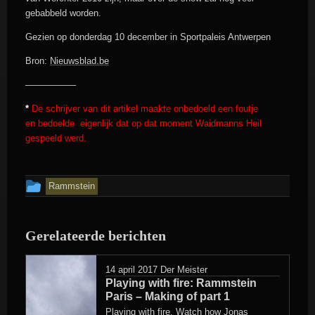
gebabbeld worden.
Gezien op donderdag 10 december in Sportpaleis Antwerpen
Bron:
Nieuwsblad.be
—————–
*
De schrijver van dit artikel maakte onbedoeld een foutje
en bedoelde eigenlijk dat op dat moment Waidmanns Heil
gespeeld werd.
Dit
Rammstein
bericht
is
Gerelateerde berichten
geplaatst
in
14 april 2017
Der Meister
Playing with fire: Rammstein
Paris – Making of part 1
Playing with fire. Watch how Jonas