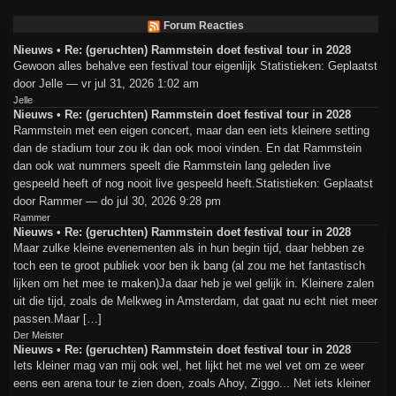
Forum Reacties
Nieuws • Re: (geruchten) Rammstein doet festival tour in 2028
Gewoon alles behalve een festival tour eigenlijk Statistieken: Geplaatst
door Jelle — vr jul 31, 2026 1:02 am
Jelle
Nieuws • Re: (geruchten) Rammstein doet festival tour in 2028
Rammstein met een eigen concert, maar dan een iets kleinere setting
dan de stadium tour zou ik dan ook mooi vinden. En dat Rammstein
dan ook wat nummers speelt die Rammstein lang geleden live
gespeeld heeft of nog nooit live gespeeld heeft.Statistieken: Geplaatst
door Rammer — do jul 30, 2026 9:28 pm
Rammer
Nieuws • Re: (geruchten) Rammstein doet festival tour in 2028
Maar zulke kleine evenementen als in hun begin tijd, daar hebben ze
toch een te groot publiek voor ben ik bang (al zou me het fantastisch
lijken om het mee te maken)Ja daar heb je wel gelijk in. Kleinere zalen
uit die tijd, zoals de Melkweg in Amsterdam, dat gaat nu echt niet meer
passen.Maar […]
Der Meister
Nieuws • Re: (geruchten) Rammstein doet festival tour in 2028
Iets kleiner mag van mij ook wel, het lijkt het me wel vet om ze weer
eens een arena tour te zien doen, zoals Ahoy, Ziggo... Net iets kleiner