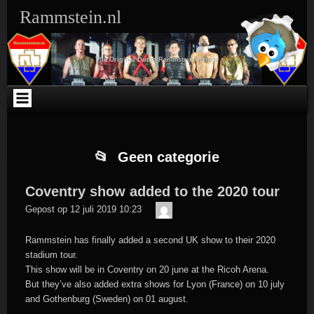
Ga
Skip
Skip
Skip
Skip
Skip
Skip
Skip
Rammstein.nl
naar
to
to
to
to
to
to
to
de
SEARCH-
TEXT-
TEXT-
ARCHIVES-
META-
WEBLIZAR_FACEBOOK_LIKEBOX-
RSS-
inhoud
3
5
4
3
3
2
3
The Original Dutch Rammstein Fansite
Geen categorie
Coventry show added to the 2020 tour
Der
Gepost op
12 juli 2019 10:23
Meister
Rammstein has finally added a second UK show to their 2020
stadium tour.
This show will be in Coventry on 20 june at the Ricoh Arena.
But they’ve also added extra shows for Lyon (France) on 10 july
and Gothenburg (Sweden) on 01 august.