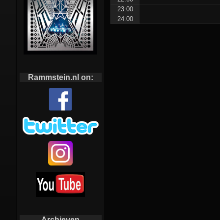
23:00
24:00
Rammstein.nl on:
Archieven