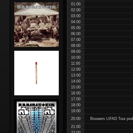
01:00
Stunts:
02:00
03:00
Pre-Rammstein
Die Firma
04:00
05:00
Rammstein in NL
Feeling B
06:00
07:00
Side-projects
First Arsch
Lindemann
08:00
09:00
10:00
Magdalene Kei
Emigrate
11:00
Combo
12:00
13:00
Orgasm Dea
14:00
Gimmick
15:00
16:00
The
17:00
18:00
Inchtabokatab
19:00
20:00
Bouwers LIFAD Tour pod
21:00
22:00