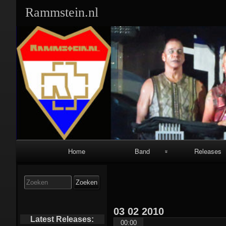
Rammstein.nl
Primair
Home
Band
Releases
navigatiemenu
Band Leden:
Singles:
Zoek
naar:
Geschiedenis:
Albums:
03
02
2010
Equipment:
Video’s/DVD’s
Latest Releases:
00:00