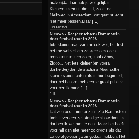
maken)Ja daar heb je wel gelijk in.
Kleinere zalen uit die tijd, zoals de
Melkweg in Amsterdam, dat gaat nu echt
niet meer passen.Maar […]
Der Meister
Nieuws • Re: (geruchten) Rammstein
doet festival tour in 2028
Iets kleiner mag van mij ook wel, het lijkt
het me wel vet om ze weer eens een
arena tour te zien doen, zoals Ahoy,
Ziggo... Net iets kleiner (en vooral
donkerder) dan de stadions!Maar zulke
kleine evenementen als in hun begin tijd,
daar hebben ze toch een te groot publiek
voor ben ik bang […]
Jelle
Nieuws • Re: (geruchten) Rammstein
doet festival tour in 2028
Dat zou best jammer zijn...Zie Rammstein
toch liever een zelfstandige show doenJa
dat ben ik wel met je eens.Maar het hoeft
voor mij dan niet meer zo groots als dat
ze de afgelopen jaren gedaan hebben. Het