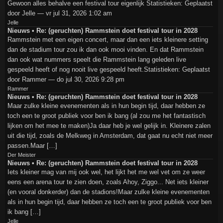
Gewoon alles behalve een festival tour eigenlijk Statistieken: Geplaatst
door Jelle — vr jul 31, 2026 1:02 am
Jelle
Nieuws • Re: (geruchten) Rammstein doet festival tour in 2028
Rammstein met een eigen concert, maar dan een iets kleinere setting
dan de stadium tour zou ik dan ook mooi vinden. En dat Rammstein
dan ook wat nummers speelt die Rammstein lang geleden live
gespeeld heeft of nog nooit live gespeeld heeft.Statistieken: Geplaatst
door Rammer — do jul 30, 2026 9:28 pm
Rammer
Nieuws • Re: (geruchten) Rammstein doet festival tour in 2028
Maar zulke kleine evenementen als in hun begin tijd, daar hebben ze
toch een te groot publiek voor ben ik bang (al zou me het fantastisch
lijken om het mee te maken)Ja daar heb je wel gelijk in. Kleinere zalen
uit die tijd, zoals de Melkweg in Amsterdam, dat gaat nu echt niet meer
passen.Maar […]
Der Meister
Nieuws • Re: (geruchten) Rammstein doet festival tour in 2028
Iets kleiner mag van mij ook wel, het lijkt het me wel vet om ze weer
eens een arena tour te zien doen, zoals Ahoy, Ziggo... Net iets kleiner
(en vooral donkerder) dan de stadions!Maar zulke kleine evenementen
als in hun begin tijd, daar hebben ze toch een te groot publiek voor ben
ik bang […]
Jelle