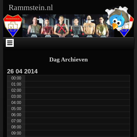
Ga
Skip
Skip
Skip
Skip
Skip
Skip
Skip
Rammstein.nl
naar
to
to
to
to
to
to
to
de
SEARCH-
TEXT-
TEXT-
ARCHIVES-
META-
WEBLIZAR_FACEBOOK_LIKEBOX-
RSS-
inhoud
3
5
4
3
3
2
3
The Original Dutch Rammstein Fansite
Dag Archieven
26
04
2014
00:00
01:00
02:00
03:00
04:00
05:00
06:00
07:00
08:00
09:00