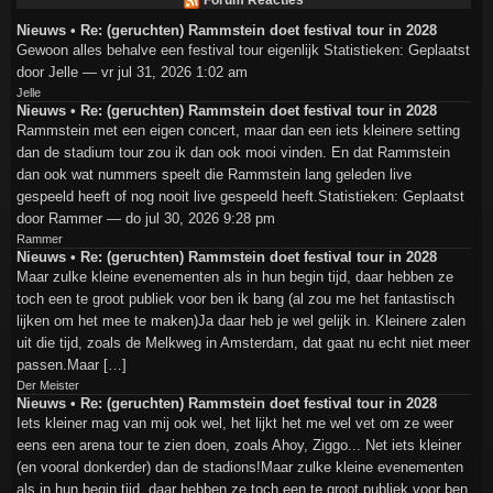
Forum Reacties
Nieuws • Re: (geruchten) Rammstein doet festival tour in 2028
Gewoon alles behalve een festival tour eigenlijk Statistieken: Geplaatst
door Jelle — vr jul 31, 2026 1:02 am
Jelle
Nieuws • Re: (geruchten) Rammstein doet festival tour in 2028
Rammstein met een eigen concert, maar dan een iets kleinere setting
dan de stadium tour zou ik dan ook mooi vinden. En dat Rammstein
dan ook wat nummers speelt die Rammstein lang geleden live
gespeeld heeft of nog nooit live gespeeld heeft.Statistieken: Geplaatst
door Rammer — do jul 30, 2026 9:28 pm
Rammer
Nieuws • Re: (geruchten) Rammstein doet festival tour in 2028
Maar zulke kleine evenementen als in hun begin tijd, daar hebben ze
toch een te groot publiek voor ben ik bang (al zou me het fantastisch
lijken om het mee te maken)Ja daar heb je wel gelijk in. Kleinere zalen
uit die tijd, zoals de Melkweg in Amsterdam, dat gaat nu echt niet meer
passen.Maar […]
Der Meister
Nieuws • Re: (geruchten) Rammstein doet festival tour in 2028
Iets kleiner mag van mij ook wel, het lijkt het me wel vet om ze weer
eens een arena tour te zien doen, zoals Ahoy, Ziggo... Net iets kleiner
(en vooral donkerder) dan de stadions!Maar zulke kleine evenementen
als in hun begin tijd, daar hebben ze toch een te groot publiek voor ben