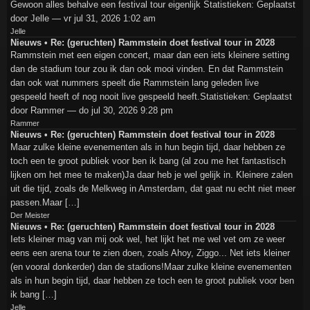
Gewoon alles behalve een festival tour eigenlijk Statistieken: Geplaatst
door Jelle — vr jul 31, 2026 1:02 am
Jelle
Nieuws • Re: (geruchten) Rammstein doet festival tour in 2028
Rammstein met een eigen concert, maar dan een iets kleinere setting
dan de stadium tour zou ik dan ook mooi vinden. En dat Rammstein
dan ook wat nummers speelt die Rammstein lang geleden live
gespeeld heeft of nog nooit live gespeeld heeft.Statistieken: Geplaatst
door Rammer — do jul 30, 2026 9:28 pm
Rammer
Nieuws • Re: (geruchten) Rammstein doet festival tour in 2028
Maar zulke kleine evenementen als in hun begin tijd, daar hebben ze
toch een te groot publiek voor ben ik bang (al zou me het fantastisch
lijken om het mee te maken)Ja daar heb je wel gelijk in. Kleinere zalen
uit die tijd, zoals de Melkweg in Amsterdam, dat gaat nu echt niet meer
passen.Maar […]
Der Meister
Nieuws • Re: (geruchten) Rammstein doet festival tour in 2028
Iets kleiner mag van mij ook wel, het lijkt het me wel vet om ze weer
eens een arena tour te zien doen, zoals Ahoy, Ziggo... Net iets kleiner
(en vooral donkerder) dan de stadions!Maar zulke kleine evenementen
als in hun begin tijd, daar hebben ze toch een te groot publiek voor ben
ik bang […]
Jelle