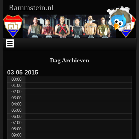
Ga
Skip
Skip
Skip
Skip
Skip
Skip
Skip
Rammstein.nl
naar
to
to
to
to
to
to
to
de
SEARCH-
TEXT-
TEXT-
ARCHIVES-
META-
WEBLIZAR_FACEBOOK_LIKEBOX-
RSS-
inhoud
3
5
4
3
3
2
3
The Original Dutch Rammstein Fansite
Dag Archieven
03
05
2015
00:00
01:00
02:00
03:00
04:00
05:00
06:00
07:00
08:00
09:00