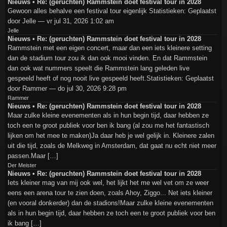
Nieuws • Re: (geruchten) Rammstein doet festival tour in 2028
Gewoon alles behalve een festival tour eigenlijk Statistieken: Geplaatst
door Jelle — vr jul 31, 2026 1:02 am
Jelle
Nieuws • Re: (geruchten) Rammstein doet festival tour in 2028
Rammstein met een eigen concert, maar dan een iets kleinere setting
dan de stadium tour zou ik dan ook mooi vinden. En dat Rammstein
dan ook wat nummers speelt die Rammstein lang geleden live
gespeeld heeft of nog nooit live gespeeld heeft.Statistieken: Geplaatst
door Rammer — do jul 30, 2026 9:28 pm
Rammer
Nieuws • Re: (geruchten) Rammstein doet festival tour in 2028
Maar zulke kleine evenementen als in hun begin tijd, daar hebben ze
toch een te groot publiek voor ben ik bang (al zou me het fantastisch
lijken om het mee te maken)Ja daar heb je wel gelijk in. Kleinere zalen
uit die tijd, zoals de Melkweg in Amsterdam, dat gaat nu echt niet meer
passen.Maar […]
Der Meister
Nieuws • Re: (geruchten) Rammstein doet festival tour in 2028
Iets kleiner mag van mij ook wel, het lijkt het me wel vet om ze weer
eens een arena tour te zien doen, zoals Ahoy, Ziggo... Net iets kleiner
(en vooral donkerder) dan de stadions!Maar zulke kleine evenementen
als in hun begin tijd, daar hebben ze toch een te groot publiek voor ben
ik bang […]