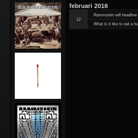
februari
2016
Stunts:
Rammstein will headline 
12
Pre-Rammstein
Die Firma
What is it like to eat a 
Rammstein in NL
Feeling B
Side-projects
First Arsch
Lindemann
Magdalene Kei
Emigrate
Combo
Orgasm Dea
Gimmick
The
Inchtabokatab