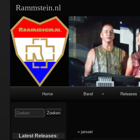
Rammstein.nl
Primair
Home
Band
Releases
navigatiemenu
Band Leden:
Singles:
Zoek
naar:
Geschiedenis:
Albums:
« januari
Equipment:
Video’s/DVD’s
Latest Releases: