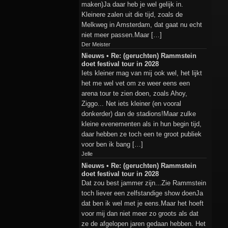
maken)Ja daar heb je wel gelijk in.
Kleinere zalen uit die tijd, zoals de
Melkweg in Amsterdam, dat gaat nu echt
niet meer passen.Maar […]
Der Meister
Nieuws • Re: (geruchten) Rammstein
doet festival tour in 2028
Iets kleiner mag van mij ook wel, het lijkt
het me wel vet om ze weer eens een
arena tour te zien doen, zoals Ahoy,
Ziggo... Net iets kleiner (en vooral
donkerder) dan de stadions!Maar zulke
kleine evenementen als in hun begin tijd,
daar hebben ze toch een te groot publiek
voor ben ik bang […]
Jelle
Nieuws • Re: (geruchten) Rammstein
doet festival tour in 2028
Dat zou best jammer zijn...Zie Rammstein
toch liever een zelfstandige show doenJa
dat ben ik wel met je eens.Maar het hoeft
voor mij dan niet meer zo groots als dat
ze de afgelopen jaren gedaan hebben. Het