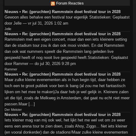
Forum Reacties
Nieuws • Re: (geruchten) Rammstein doet festival tour in 2028
Gewoon alles behalve een festival tour eigenlijk Statistieken: Geplaatst
door Jelle — vr jul 31, 2026 1:02 am
Jelle
Nieuws • Re: (geruchten) Rammstein doet festival tour in 2028
Rammstein met een eigen concert, maar dan een iets kleinere setting
dan de stadium tour zou ik dan ook mooi vinden. En dat Rammstein
dan ook wat nummers speelt die Rammstein lang geleden live
gespeeld heeft of nog nooit live gespeeld heeft.Statistieken: Geplaatst
door Rammer — do jul 30, 2026 9:28 pm
Rammer
Nieuws • Re: (geruchten) Rammstein doet festival tour in 2028
Maar zulke kleine evenementen als in hun begin tijd, daar hebben ze
toch een te groot publiek voor ben ik bang (al zou me het fantastisch
lijken om het mee te maken)Ja daar heb je wel gelijk in. Kleinere zalen
uit die tijd, zoals de Melkweg in Amsterdam, dat gaat nu echt niet meer
passen.Maar […]
Der Meister
Nieuws • Re: (geruchten) Rammstein doet festival tour in 2028
Iets kleiner mag van mij ook wel, het lijkt het me wel vet om ze weer
eens een arena tour te zien doen, zoals Ahoy, Ziggo... Net iets kleiner
(en vooral donkerder) dan de stadions!Maar zulke kleine evenementen