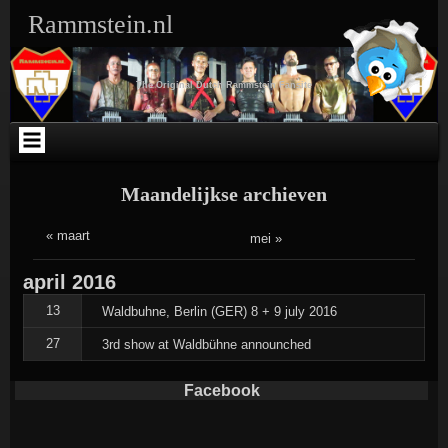
Ga
Skip
Skip
Skip
Skip
Skip
Skip
Skip
Rammstein.nl
naar
to
to
to
to
to
to
to
de
SEARCH-
TEXT-
TEXT-
ARCHIVES-
META-
WEBLIZAR_FACEBOOK_LIKEBOX-
RSS-
inhoud
3
5
4
3
3
2
3
The Original Dutch Rammstein Fansite
Maandelijkse archieven
« maart
mei »
april
2016
13
Waldbuhne, Berlin (GER) 8 + 9 july 2016
27
3rd show at Waldbühne announched
Facebook