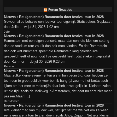
Forum Reacties
Nieuws • Re: (geruchten) Rammstein doet festival tour in 2028
Gewoon alles behalve een festival tour eigenlijk Statistieken: Geplaatst
door Jelle — vr jul 31, 2026 1:02 am
Jelle
Nieuws • Re: (geruchten) Rammstein doet festival tour in 2028
Rammstein met een eigen concert, maar dan een iets kleinere setting
dan de stadium tour zou ik dan ook mooi vinden. En dat Rammstein
dan ook wat nummers speelt die Rammstein lang geleden live
gespeeld heeft of nog nooit live gespeeld heeft.Statistieken: Geplaatst
door Rammer — do jul 30, 2026 9:28 pm
Rammer
Nieuws • Re: (geruchten) Rammstein doet festival tour in 2028
Maar zulke kleine evenementen als in hun begin tijd, daar hebben ze
toch een te groot publiek voor ben ik bang (al zou me het fantastisch
lijken om het mee te maken)Ja daar heb je wel gelijk in. Kleinere zalen
uit die tijd, zoals de Melkweg in Amsterdam, dat gaat nu echt niet meer
passen.Maar […]
Der Meister
Nieuws • Re: (geruchten) Rammstein doet festival tour in 2028
Iets kleiner mag van mij ook wel, het lijkt het me wel vet om ze weer
eens een arena tour te zien doen, zoals Ahoy, Ziggo... Net iets kleiner