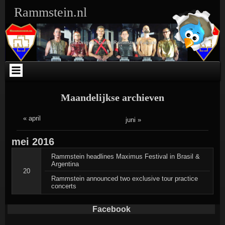
Ga
Skip
Skip
Skip
Skip
Skip
Skip
Skip
Rammstein.nl
naar
to
to
to
to
to
to
to
de
SEARCH-
TEXT-
TEXT-
ARCHIVES-
META-
WEBLIZAR_FACEBOOK_LIKEBOX-
RSS-
inhoud
3
5
4
3
3
2
3
The Original Dutch Rammstein Fansite
Maandelijkse archieven
« april
juni »
mei
2016
Rammstein headlines Maximus Festival in Brasil &
Argentina
20
Rammstein announced two exclusive tour practice
concerts
Facebook