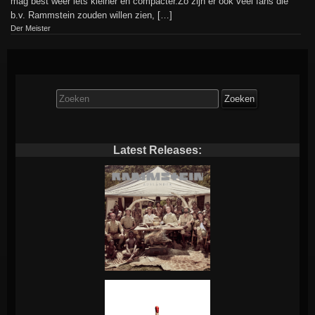
mag best weer iets kleiner en compacter.Zo zijn er ook veel fans die
b.v. Rammstein zouden willen zien, […]
Der Meister
Zoek
naar:
Latest Releases: