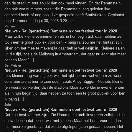
dan de stadium tour zou ik dan ook mooi vinden. En dat Rammstein
dan ook wat nummers speelt die Rammstein lang geleden live
gespeeld heeft of nog nooit live gespeeld heeft.Statistieken: Geplaatst
door Rammer — do jul 30, 2026 9:28 pm
Rammer
Nieuws • Re: (geruchten) Rammstein doet festival tour in 2028
Maar zulke kleine evenementen als in hun begin tijd, daar hebben ze
toch een te groot publiek voor ben ik bang (al zou me het fantastisch
lijken om het mee te maken)Ja daar heb je wel gelijk in. Kleinere zalen
uit die tijd, zoals de Melkweg in Amsterdam, dat gaat nu echt niet meer
passen.Maar […]
Der Meister
Nieuws • Re: (geruchten) Rammstein doet festival tour in 2028
Iets kleiner mag van mij ook wel, het lijkt het me wel vet om ze weer
eens een arena tour te zien doen, zoals Ahoy, Ziggo... Net iets kleiner
(en vooral donkerder) dan de stadions!Maar zulke kleine evenementen
als in hun begin tijd, daar hebben ze toch een te groot publiek voor ben
ik bang […]
Jelle
Nieuws • Re: (geruchten) Rammstein doet festival tour in 2028
Dat zou best jammer zijn...Zie Rammstein toch liever een zelfstandige
show doenJa dat ben ik wel met je eens.Maar het hoeft voor mij dan
niet meer zo groots als dat ze de afgelopen jaren gedaan hebben. Het