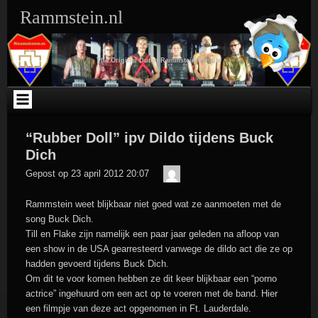
Ga
Rammstein.nl
naar
de
inhoud
The Original Dutch Rammstein Fansite
“Rubber Doll” ipv Dildo tijdens Buck
Dich
Der
Gepost op
23 april 2012 20:07
Meister
Rammstein weet blijkbaar niet goed wat ze aanmoeten met de
song Buck Dich.
Till en Flake zijn namelijk een paar jaar geleden na afloop van
een show in de USA gearresteerd vanwege de dildo act die ze op
hadden gevoerd tijdens Buck Dich.
Om dit te voor komen hebben ze dit keer blijkbaar een “porno
actrice” ingehuurd om een act op te voeren met de band. Hier
een filmpje van deze act opgenomen in Ft. Lauderdale.