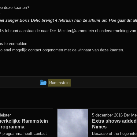
p deze kaarten?
:
gel zanger Boris Delic brengt 4 februari hun 2e album uit. Hoe gaat dit 
dag 15 februari aanstaande naar Der_Meister@rammstein.nl ondervermelding va
ns te vermelden.
 zo snel mogelijk contact opgenomen met de winnaar van deze kaarten.
Dit
Rammstein
bericht
is
geplaatst
eister
5 december 2016
Der Mei
erkelijke Rammstein
in
Extra shows added
-programma
Nimes
 programma heeft contact
Because of the huge inter