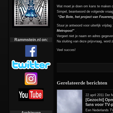
Wat moet je doen om kans te maken o
Simpel, beantwoord de volgende vraag
“Der Bote, het project van Feueren
Stuur je antwoord voor uiterlijk vrij
Metropool”
.
Vergeet niet je naam en adres gegeve
Rammstein.nl on:
Na sluiting van deze prijsvraag, word
Veel succes!
Gerelateerde berichten
22 april 2011
Der M
[Gezocht] Opm
fans voor TV
Een Nederlands TV
Archieven