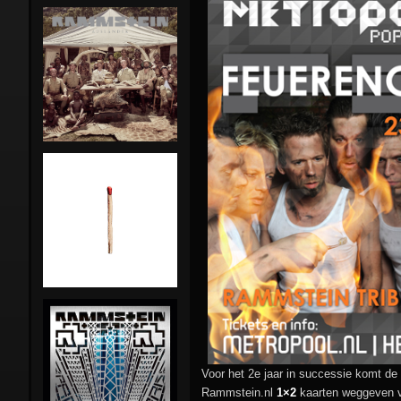
Stunts:
Pre-Rammstein
Die Firma
Rammstein in NL
Feeling B
Side-projects
First Arsch
Lindemann
Magdalene Kei
Emigrate
Combo
Orgasm Dea
Gimmick
The
Inchtabokatab
Voor het 2e jaar in successie komt d
Rammstein.nl
1×2
kaarten weggeven v