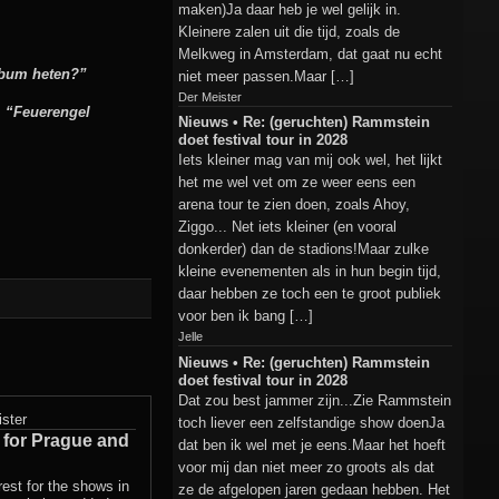
maken)Ja daar heb je wel gelijk in.
Kleinere zalen uit die tijd, zoals de
Melkweg in Amsterdam, dat gaat nu echt
album heten?”
niet meer passen.Maar […]
Der Meister
n
“Feuerengel
Nieuws • Re: (geruchten) Rammstein
doet festival tour in 2028
Iets kleiner mag van mij ook wel, het lijkt
het me wel vet om ze weer eens een
arena tour te zien doen, zoals Ahoy,
Ziggo... Net iets kleiner (en vooral
donkerder) dan de stadions!Maar zulke
kleine evenementen als in hun begin tijd,
daar hebben ze toch een te groot publiek
voor ben ik bang […]
Jelle
Nieuws • Re: (geruchten) Rammstein
doet festival tour in 2028
Dat zou best jammer zijn...Zie Rammstein
ster
toch liever een zelfstandige show doenJa
 for Prague and
dat ben ik wel met je eens.Maar het hoeft
voor mij dan niet meer zo groots als dat
est for the shows in
ze de afgelopen jaren gedaan hebben. Het