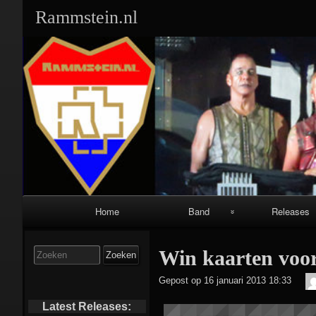
Rammstein.nl
Primair
Home
Band
Releases
navigatiemenu
Band Leden:
Singles:
Zoek
Win kaarten voor
naar:
Geschiedenis:
Albums:
Gepost op
16 januari 2013 18:33
Equipment:
Video’s/DVD’s
Latest Releases: