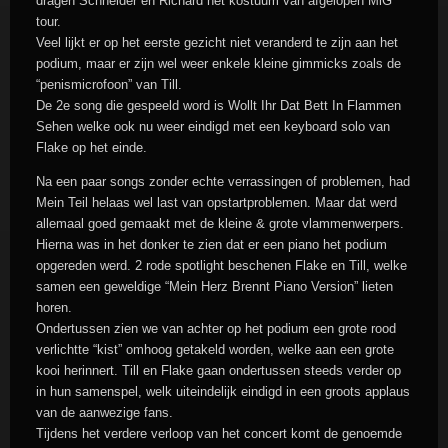
dragen Schneider en Richard het kostuum van afgelopen MiG
tour.
Veel lijkt er op het eerste gezicht niet veranderd te zijn aan het
podium, maar er zijn wel weer enkele kleine gimmicks zoals de
“penismicrofoon” van Till.
De 2e song die gespeeld word is Wollt Ihr Dat Bett In Flammen
Sehen welke ook nu weer eindigd met een keyboard solo van
Flake op het einde.
Na een paar songs zonder echte verrassingen of problemen, had
Mein Teil helaas wel last van opstartproblemen. Maar dat werd
allemaal goed gemaakt met de kleine & grote vlammenwerpers.
Hierna was in het donker te zien dat er een piano het podium
opgereden werd. 2 rode spotlight beschenen Flake en Till, welke
samen een geweldige “Mein Herz Brennt Piano Version” lieten
horen.
Ondertussen zien we van achter op het podium een grote rood
verlichtte “kist” omhoog getakeld worden, welke aan een grote
kooi herinnert. Till en Flake gaan ondertussen steeds verder op
in hun samenspel, welk uiteindelijk eindigd in een groots applaus
van de aanwezige fans.
Tijdens het verdere verloop van het concert komt de genoemde