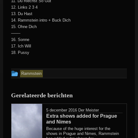
11. Du Riechst So Gut
12. Links 2 3 4
13. Du Hast
14. Rammstein intro + Buck Dich
15. Ohne Dich
——-
16. Sonne
17. Ich Will
18. Pussy
Dit
Rammstein
bericht
is
Gerelateerde berichten
geplaatst
in
5 december 2016
Der Meister
Extra shows added for Prague
and Nimes
Because of the huge interest for the
shows in Prague and Nimes, Rammstein