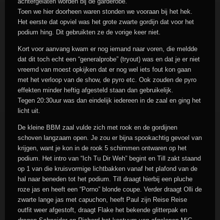
achtergelaten worden bij de garderobe.
Toen we hier doorheen waren stonden we vooraan bij het hek.
Het eerste dat opviel was het grote zwarte gordijn dat voor het
podium hing. Dit gebruikten ze de vorige keer niet.
Kort voor aanvang kwam er nog iemand naar voren, die meldde
dat dit toch echt een “generalprobe” (tryout) was en dat je er niet
vreemd van moest opkijken dat er nog wel iets fout kon gaan
met het verloop van de show, de pyro etc. Ook zouden de pyro
effekten minder heftig afgesteld staan dan gebruikelijk.
Tegen 20:30uur was dan eindelijk iedereen in de zaal en ging het
licht uit.
De kleine BBM zaal vulde zich met rook en de gordijnen
schoven langzaam open. Je zou er bijna spookachtig gevoel van
krijgen, want je kon in de rook 5 schimmen ontwaren op het
podium. Het intro van “Ich Tu Dir Weh” begint en Till zakt staand
op 1 van die kruisvormige lichtbakken vanaf het plafond van de
hal naar beneden tot het podium. Till draagt hierbij een pluche
roze jas en heeft een “Porno” blonde coupe. Verder draagt Olli de
zwarte lange jas met capuchon, heeft Paul zijn Reise Reise
outfit weer afgestoft, draagt Flake het bekende glitterpak en