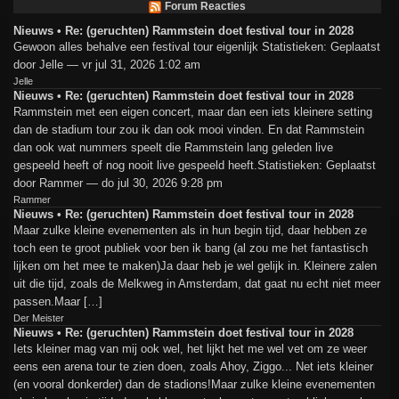
Forum Reacties
Nieuws • Re: (geruchten) Rammstein doet festival tour in 2028
Gewoon alles behalve een festival tour eigenlijk Statistieken: Geplaatst
door Jelle — vr jul 31, 2026 1:02 am
Jelle
Nieuws • Re: (geruchten) Rammstein doet festival tour in 2028
Rammstein met een eigen concert, maar dan een iets kleinere setting
dan de stadium tour zou ik dan ook mooi vinden. En dat Rammstein
dan ook wat nummers speelt die Rammstein lang geleden live
gespeeld heeft of nog nooit live gespeeld heeft.Statistieken: Geplaatst
door Rammer — do jul 30, 2026 9:28 pm
Rammer
Nieuws • Re: (geruchten) Rammstein doet festival tour in 2028
Maar zulke kleine evenementen als in hun begin tijd, daar hebben ze
toch een te groot publiek voor ben ik bang (al zou me het fantastisch
lijken om het mee te maken)Ja daar heb je wel gelijk in. Kleinere zalen
uit die tijd, zoals de Melkweg in Amsterdam, dat gaat nu echt niet meer
passen.Maar […]
Der Meister
Nieuws • Re: (geruchten) Rammstein doet festival tour in 2028
Iets kleiner mag van mij ook wel, het lijkt het me wel vet om ze weer
eens een arena tour te zien doen, zoals Ahoy, Ziggo... Net iets kleiner
(en vooral donkerder) dan de stadions!Maar zulke kleine evenementen