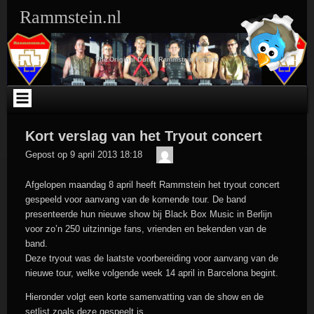
Ga
Rammstein.nl
naar
de
inhoud
The Original Dutch Rammstein Fansite
Kort verslag van het Tryout concert
Der
Gepost op
9 april 2013 18:18
Meister
Afgelopen maandag 8 april heeft Rammstein het tryout concert
gespeeld voor aanvang van de komende tour. De band
presenteerde hun nieuwe show bij Black Box Music in Berlijn
voor zo’n 250 uitzinnige fans, vrienden en bekenden van de
band.
Deze tryout was de laatste voorbereiding voor aanvang van de
nieuwe tour, welke volgende week 14 april in Barcelona begint.
Hieronder volgt een korte samenvatting van de show en de
setlist zoals deze gespeelt is.