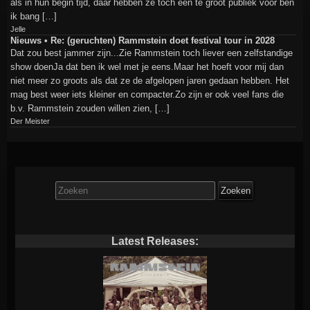
als in hun begin tijd, daar hebben ze toch een te groot publiek voor ben
ik bang […]
Jelle
Nieuws • Re: (geruchten) Rammstein doet festival tour in 2028
Dat zou best jammer zijn...Zie Rammstein toch liever een zelfstandige
show doenJa dat ben ik wel met je eens.Maar het hoeft voor mij dan
niet meer zo groots als dat ze de afgelopen jaren gedaan hebben. Het
mag best weer iets kleiner en compacter.Zo zijn er ook veel fans die
b.v. Rammstein zouden willen zien, […]
Der Meister
Zoek
naar:
Latest Releases: