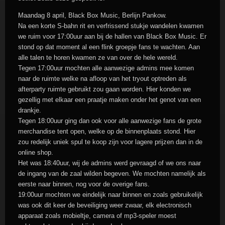
Maandag 8 april, Black Box Music, Berlijn Pankow.
Na een korte S-bahn rit en verfrissend stukje wandelen kwamen
we ruim voor 17:00uur aan bij de hallen van Black Box Music. Er
stond op dat moment al een flink groepje fans te wachten. Aan
alle talen te horen kwamen ze van over de hele wereld.
Tegen 17:00uur mochten alle aanwezige admins mee komen
naar de ruimte welke na afloop van het tryout optreden als
afterparty ruimte gebruikt zou gaan worden. Hier konden we
gezellig met elkaar een praatje maken onder het genot van een
drankje.
Tegen 18:00uur ging dan ook voor alle aanwezige fans de grote
merchandise tent open, welke op de binnenplaats stond. Hier
zou redelijk uniek spul te koop zijn voor lagere prijzen dan in de
online shop.
Het was 18:40uur, wij de admins werd gevraagd of we ons naar
de ingang van de zaal wilden begeven. We mochten namelijk als
eerste naar binnen, nog voor de overige fans.
19:00uur mochten we eindelijk naar binnen en zoals gebruikelijk
was ook dit keer de beveiliging weer zwaar, elk electronisch
apparaat zoals mobieltje, camera of mp3-speler moest