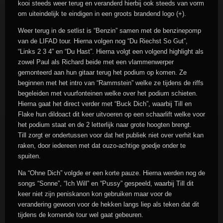
kooi steeds weer terug en veranderd hierbij ook steeds van vorm
om uiteindelijk te eindigen in een groots brandend logo (+).
Weer terug in de setlist is “Benzin” samen met de benzinepomp
van de LIFAD tour. Hierna volgen nog “Du Riechst So Gut”,
“Links 2 3 4” en “Du Hast”. Hierna volgt een volgend highlight als
zowel Paul als Richard beide met een vlammenwerper
gemonteerd aan hun gitaar terug het podium op komen. Ze
beginnen met het intro van “Rammstein” welke ze tijdens de riffs
begeleiden met vuurfonteinen welke over het podium schieten.
Hierna gaat het direct verder met “Buck Dich”, waarbij Till en
Flake hun dildoact dit keer uitvoeren op een schaarlift welke voor
het podium staat en de 2 letterlijk naar grote hoogten brengt.
Till zorgt er ondertussen voor dat het publiek niet over verhit kan
raken, door iedereen met dat ouzo-achtige goedje onder te
spuiten.
Na “Ohne Dich” volgde er een korte pauze. Hierna werden nog de
songs “Sonne”, “Ich Will” en “Pussy” gespeeld, waarbij Till dit
keer niet zijn peniskanon kon gebruiken maar voor de
verandering gewoon voor de hekken langs liep als teken dat dit
tijdens de komende tour wel gaat gebeuren.