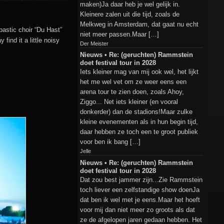
maken)Ja daar heb je wel gelijk in.
Kleinere zalen uit die tijd, zoals de
Melkweg in Amsterdam, dat gaat nu echt
bastic choir “Du Hast”
niet meer passen.Maar […]
ind it a little noisy
Der Meister
Nieuws • Re: (geruchten) Rammstein
doet festival tour in 2028
Iets kleiner mag van mij ook wel, het lijkt
het me wel vet om ze weer eens een
arena tour te zien doen, zoals Ahoy,
Ziggo... Net iets kleiner (en vooral
donkerder) dan de stadions!Maar zulke
kleine evenementen als in hun begin tijd,
daar hebben ze toch een te groot publiek
voor ben ik bang […]
Jelle
Nieuws • Re: (geruchten) Rammstein
doet festival tour in 2028
Dat zou best jammer zijn...Zie Rammstein
toch liever een zelfstandige show doenJa
dat ben ik wel met je eens.Maar het hoeft
voor mij dan niet meer zo groots als dat
ze de afgelopen jaren gedaan hebben. Het