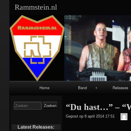
Rammstein.nl
Primair
Home
Band
Releases
navigatiemenu
Band Leden:
Singles:
Zoek
“Du hast…” – “W
naar:
Geschiedenis:
Albums:
D
Gepost op
8 april 2014 17:51
Me
Equipment:
Video’s/DVD’s
Latest Releases: