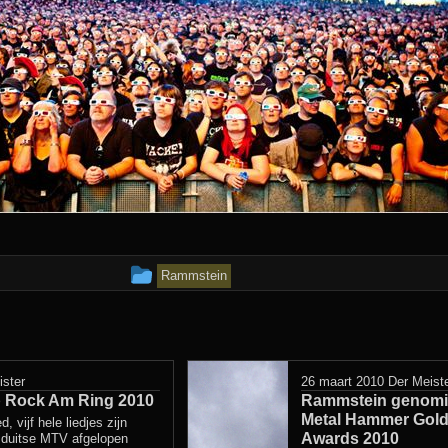
Dit
Rammstein
bericht
is
geplaatst
ister
26 maart 2010
Der Meist
 Rock Am Ring 2010
in
Rammstein genomi
Metal Hammer Gol
d, vijf hele liedjes zijn
Awards 2010
 duitse MTV afgelopen