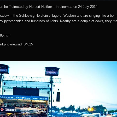
 hell” directed by Norbert Heitker – in cinemas on 24 July 2014!
eadow in the Schleswig-Holstein village of Wacken and are singing like a bom
by pyrotechnics and hundreds of lights. Nearby are a couple of cows, they may f
485.html
tail.php?newsid=34825