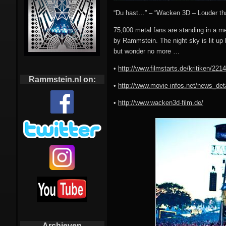
“Du hast…” – “Wacken 3D – Louder than
75,000 metal fans are standing in a m
by Rammstein. The night sky is lit up 
but wonder no more …
•
http://www.filmstarts.de/kritiken/221
Rammstein.nl on:
•
http://www.movie-infos.net/news_de
•
http://www.wacken3d-film.de/
Archieven