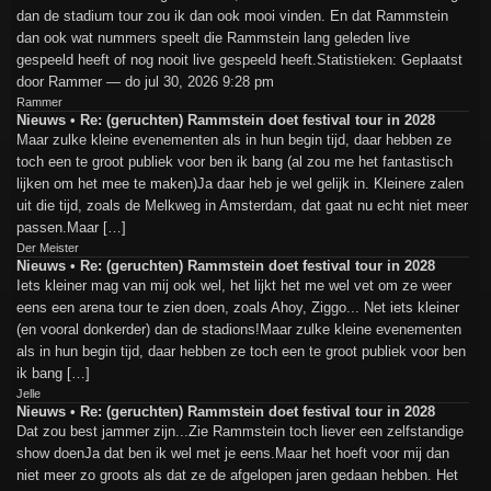
dan de stadium tour zou ik dan ook mooi vinden. En dat Rammstein
dan ook wat nummers speelt die Rammstein lang geleden live
gespeeld heeft of nog nooit live gespeeld heeft.Statistieken: Geplaatst
door Rammer — do jul 30, 2026 9:28 pm
Rammer
Nieuws • Re: (geruchten) Rammstein doet festival tour in 2028
Maar zulke kleine evenementen als in hun begin tijd, daar hebben ze
toch een te groot publiek voor ben ik bang (al zou me het fantastisch
lijken om het mee te maken)Ja daar heb je wel gelijk in. Kleinere zalen
uit die tijd, zoals de Melkweg in Amsterdam, dat gaat nu echt niet meer
passen.Maar […]
Der Meister
Nieuws • Re: (geruchten) Rammstein doet festival tour in 2028
Iets kleiner mag van mij ook wel, het lijkt het me wel vet om ze weer
eens een arena tour te zien doen, zoals Ahoy, Ziggo... Net iets kleiner
(en vooral donkerder) dan de stadions!Maar zulke kleine evenementen
als in hun begin tijd, daar hebben ze toch een te groot publiek voor ben
ik bang […]
Jelle
Nieuws • Re: (geruchten) Rammstein doet festival tour in 2028
Dat zou best jammer zijn...Zie Rammstein toch liever een zelfstandige
show doenJa dat ben ik wel met je eens.Maar het hoeft voor mij dan
niet meer zo groots als dat ze de afgelopen jaren gedaan hebben. Het