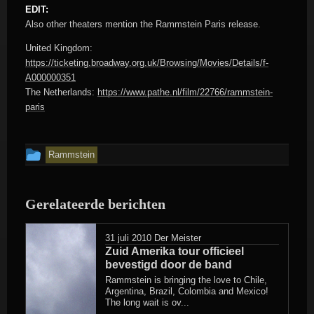
EDIT:
Also other theaters mention the Rammstein Paris release.
United Kingdom:
https://ticketing.broadway.org.uk/Browsing/Movies/Details/f-
A000000351
The Netherlands:
https://www.pathe.nl/film/22766/rammstein-
paris
Dit
Rammstein
bericht
is
Gerelateerde berichten
geplaatst
in
31 juli 2010
Der Meister
Zuid Amerika tour officieel
bevestigd door de band
Rammstein is bringing the love to Chile,
Argentina, Brazil, Colombia and Mexico!
The long wait is ov...