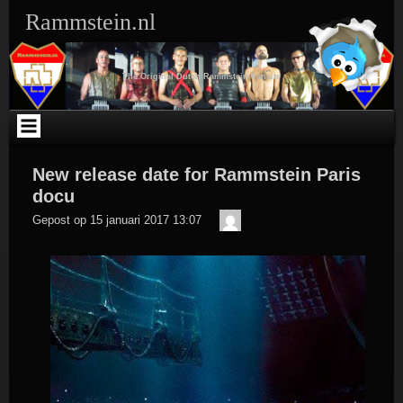
Ga
Rammstein.nl
naar
de
inhoud
The Original Dutch Rammstein Fansite
New release date for Rammstein Paris
docu
Der
Gepost op
15 januari 2017 13:07
Meister