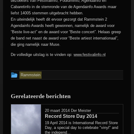
bezoekers van Festivalinfo, Podiuminfo, Agendainfo en
Cabaretinfo in de stemronde van de Agendainfo Awards maar
liefst 14005 stemmen uitgebracht hebben.
En uiteindelijk heeft dit ervoor gezorgt dat Rammstein 2
Agendainfo Awards heeft gewonnen, namelijk de award voor
“Beste live-act” en de award voor “Beste concert”. Helaas greep
de band net naast de award voor “Beste artiest internationaal”,
die ging namelijk naar Muse.
De volledige uitslag is te vinden op:
www.festivalinfo.nl
Dit
Rammstein
bericht
is
Gerelateerde berichten
geplaatst
in
20 maart 2014
Der Meister
Record Store Day 2014
19 April 2014 is International Record Store
Day, a special day to celebrate "vinyl" and
the independ...