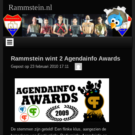
Ga
Rammstein.nl
naar
de
inhoud
The Original Dutch Rammstein Fansite
Rammstein wint 2 Agendainfo Awards
Der
Gepost op
23 februari 2010 17:11
Meister
De stemmen zijn geteld! Een flinke klus, aangezien de