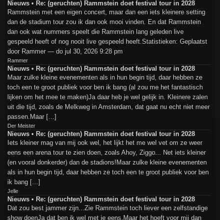
Nieuws • Re: (geruchten) Rammstein doet festival tour in 2028
Rammstein met een eigen concert, maar dan een iets kleinere setting
dan de stadium tour zou ik dan ook mooi vinden. En dat Rammstein
dan ook wat nummers speelt die Rammstein lang geleden live
gespeeld heeft of nog nooit live gespeeld heeft.Statistieken: Geplaatst
door Rammer — do jul 30, 2026 9:28 pm
Rammer
Nieuws • Re: (geruchten) Rammstein doet festival tour in 2028
Maar zulke kleine evenementen als in hun begin tijd, daar hebben ze
toch een te groot publiek voor ben ik bang (al zou me het fantastisch
lijken om het mee te maken)Ja daar heb je wel gelijk in. Kleinere zalen
uit die tijd, zoals de Melkweg in Amsterdam, dat gaat nu echt niet meer
passen.Maar […]
Der Meister
Nieuws • Re: (geruchten) Rammstein doet festival tour in 2028
Iets kleiner mag van mij ook wel, het lijkt het me wel vet om ze weer
eens een arena tour te zien doen, zoals Ahoy, Ziggo... Net iets kleiner
(en vooral donkerder) dan de stadions!Maar zulke kleine evenementen
als in hun begin tijd, daar hebben ze toch een te groot publiek voor ben
ik bang […]
Jelle
Nieuws • Re: (geruchten) Rammstein doet festival tour in 2028
Dat zou best jammer zijn...Zie Rammstein toch liever een zelfstandige
show doenJa dat ben ik wel met je eens.Maar het hoeft voor mij dan