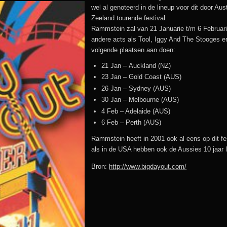
Reise Reise:
Reise Reise Tour
Sehnsucht Tour
2019:
wel al genoteerd in de lineup voor dit door Aus
Lichtspielhaus
2020 – 20xx
North America
1997/98:
2004/05:
Zeeland tourende festival.
Mutter:
Stadium Tour 2022
Festival Tour
Rammstein zal van 21 Januarie t/m 6 Februa
Live Aus Berlin
Herzeleid Tour
Mutter Tour
2017:
andere acts als Tool, Iggy And The Stooges e
Sehnsucht:
Stadium Tour
volgende plaatsen aan doen:
2001/02:
1996:
Made In Germany
Festival Tour
2022:
21 Jan – Auckland (NZ)
1995-2011
Herzeleid:
POA Tour 2001:
Club Dates
2016:
23 Jan – Gold Coast (AUS)
Stadium Tour
1994/95:
26 Jan – Sydney (AUS)
Overige Tracks:
Paris
Made In Germany
2023:
bel
30 Jan – Melbourne (AUS)
Tour 2011/13:
4 Feb – Adelaide (AUS)
Videos 1995-2012
Betekenis /
Stadium Tour
6 Feb – Perth (AUS)
Oorsprong:
2024:
th
Völkerball
Rammstein heeft in 2001 ook al eens op dit fe
als in de USA hebben ook de Aussies 10 jaar
Bron:
http://www.bigdayout.com/
les