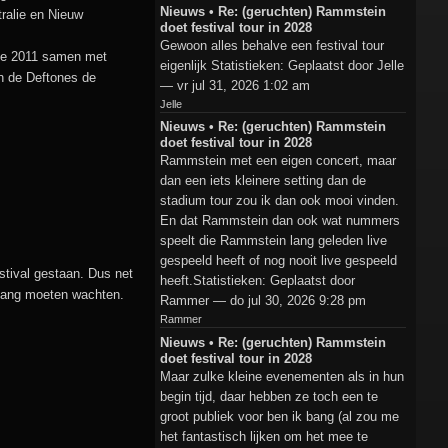
Nieuws • Re: (geruchten) Rammstein
tralie en Nieuw
doet festival tour in 2028
Gewoon alles behalve een festival tour
rie 2011 samen met
eigenlijk Statistieken: Geplaatst door Jelle
n de Deftones de
— vr jul 31, 2026 1:02 am
Jelle
Nieuws • Re: (geruchten) Rammstein
doet festival tour in 2028
Rammstein met een eigen concert, maar
dan een iets kleinere setting dan de
stadium tour zou ik dan ook mooi vinden.
En dat Rammstein dan ook wat nummers
speelt die Rammstein lang geleden live
gespeeld heeft of nog nooit live gespeeld
stival gestaan. Dus net
heeft.Statistieken: Geplaatst door
 lang moeten wachten.
Rammer — do jul 30, 2026 9:28 pm
Rammer
Nieuws • Re: (geruchten) Rammstein
doet festival tour in 2028
Maar zulke kleine evenementen als in hun
begin tijd, daar hebben ze toch een te
groot publiek voor ben ik bang (al zou me
het fantastisch lijken om het mee te