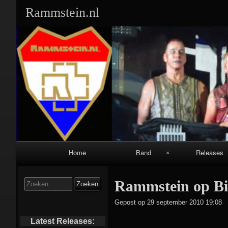
Rammstein.nl
Primair
Home
Band
Releases
navigatiemenu
Band Leden:
Singles:
Zoek
Rammstein op Big
naar:
Geschiedenis:
Albums:
Gepost op
29 september 2010 19:08
Equipment:
Video’s/DVD’s
Latest Releases: