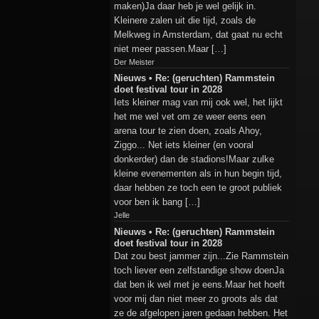
maken)Ja daar heb je wel gelijk in.
Kleinere zalen uit die tijd, zoals de
Melkweg in Amsterdam, dat gaat nu echt
niet meer passen.Maar […]
Der Meister
Nieuws • Re: (geruchten) Rammstein
doet festival tour in 2028
Iets kleiner mag van mij ook wel, het lijkt
het me wel vet om ze weer eens een
arena tour te zien doen, zoals Ahoy,
Ziggo... Net iets kleiner (en vooral
donkerder) dan de stadions!Maar zulke
kleine evenementen als in hun begin tijd,
daar hebben ze toch een te groot publiek
voor ben ik bang […]
Jelle
Nieuws • Re: (geruchten) Rammstein
doet festival tour in 2028
Dat zou best jammer zijn...Zie Rammstein
toch liever een zelfstandige show doenJa
dat ben ik wel met je eens.Maar het hoeft
voor mij dan niet meer zo groots als dat
ze de afgelopen jaren gedaan hebben. Het