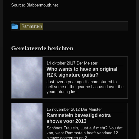
Source:
Blabbermouth.net
Dit
Rammstein
bericht
is
Gerelateerde berichten
geplaatst
in
14 oktober 2017
Der Meister
Who wants to have an original
RZK signature guitar?
Just over a year ago Richard started to
sell some of the gear he has used over the
years, during liv...
15 november 2012
Der Meister
Rammstein bevestigd extra
shows voor 2013
Schönes Fräulein, Lust auf mehr? Nou dat
kan, want Rammstein heeft vandaag 12
nieuwe concerten en 2...