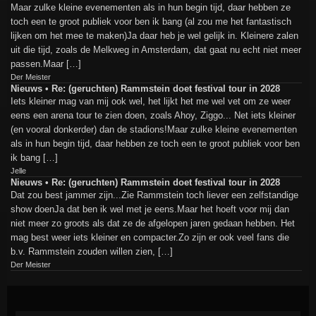
Maar zulke kleine evenementen als in hun begin tijd, daar hebben ze
toch een te groot publiek voor ben ik bang (al zou me het fantastisch
lijken om het mee te maken)Ja daar heb je wel gelijk in. Kleinere zalen
uit die tijd, zoals de Melkweg in Amsterdam, dat gaat nu echt niet meer
passen.Maar […]
Der Meister
Nieuws • Re: (geruchten) Rammstein doet festival tour in 2028
Iets kleiner mag van mij ook wel, het lijkt het me wel vet om ze weer
eens een arena tour te zien doen, zoals Ahoy, Ziggo... Net iets kleiner
(en vooral donkerder) dan de stadions!Maar zulke kleine evenementen
als in hun begin tijd, daar hebben ze toch een te groot publiek voor ben
ik bang […]
Jelle
Nieuws • Re: (geruchten) Rammstein doet festival tour in 2028
Dat zou best jammer zijn...Zie Rammstein toch liever een zelfstandige
show doenJa dat ben ik wel met je eens.Maar het hoeft voor mij dan
niet meer zo groots als dat ze de afgelopen jaren gedaan hebben. Het
mag best weer iets kleiner en compacter.Zo zijn er ook veel fans die
b.v. Rammstein zouden willen zien, […]
Der Meister