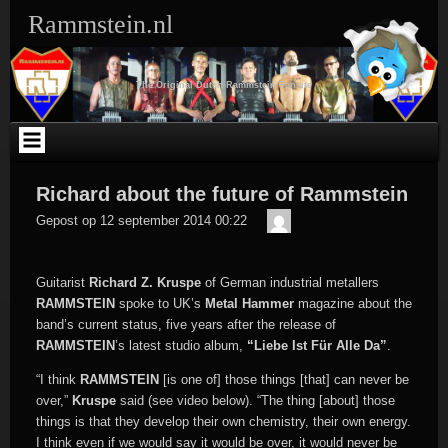
Ga
Rammstein.nl
naar
de
inhoud
The Original Dutch Rammstein Fansite
Richard about the future of Rammstein
Der
Gepost op
12 september 2014 00:22
Meister
Guitarist
Richard Z. Kruspe
of German industrial metallers
RAMMSTEIN
spoke to UK’s
Metal Hammer
magazine about the
band’s current status, five years after the release of
RAMMSTEIN
’s latest studio album,
“Liebe Ist Für Alle Da”
.
“I think
RAMMSTEIN
[is one of] those things [that] can never be
over,”
Kruspe
said (see video below). “The thing [about] those
things is that they develop their own chemistry, their own energy.
I think even if we would say it would be over, it would never be