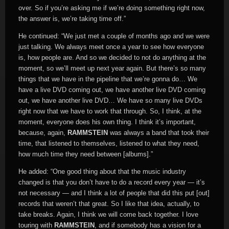
over. So if you’re asking me if we’re doing something right now,
the answer is, we’re taking time off.”
He continued: “We just met a couple of months ago and we were
just talking. We always meet once a year to see how everyone
is, how people are. And so we decided to not do anything at the
moment, so we’ll meet up next year again. But there’s so many
things that we have in the pipeline that we’re gonna do… We
have a live DVD coming out, we have another live DVD coming
out, we have another live DVD… We have so many live DVDs
right now that we have to work that through. So, I think, at the
moment, everyone does his own thing. I think it’s important,
because, again,
RAMMSTEIN
was always a band that took their
time, that listened to themselves, listened to what they need,
how much time they need between [albums].”
He added: “One good thing about that the music industry
changed is that you don’t have to do a record every year — it’s
not necessary — and I think a lot of people that did this put [out]
records that weren’t that great. So I like that idea, actually, to
take breaks. Again, I think we will come back together. I love
touring with
RAMMSTEIN
, and if somebody has a vision for a